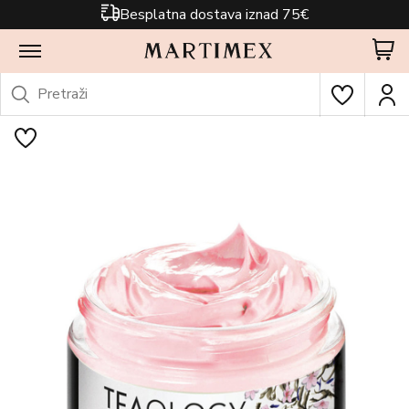
Besplatna dostava iznad 75€