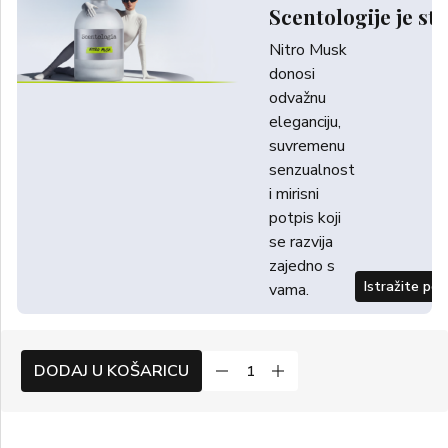
Scentologije je sti
Nitro Musk
donosi
odvažnu
eleganciju,
suvremenu
senzualnost
i mirisni
potpis koji
se razvija
zajedno s
Istražite po
vama.
DODAJ U KOŠARICU