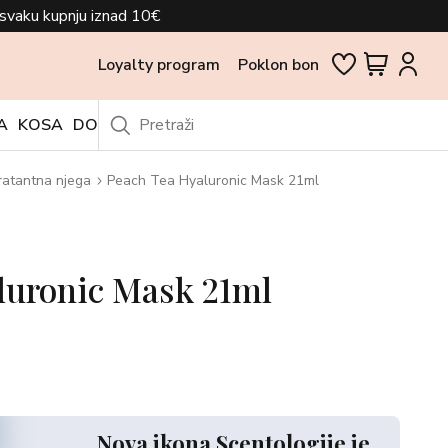
svaku kupnju iznad 10€
Loyalty program
Poklon bon
A
KOSA
DODACI
OUTLET
ratantna njega
Peach Tea Hyaluronic Mask 21ml
luronic Mask 21ml
Nova ikona Scentologije je