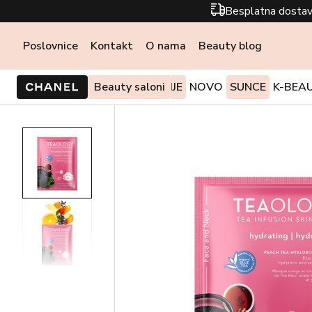
Besplatna dostav
Poslovnice
Kontakt
O nama
Beauty blog
PONUDE I AKCIJE
Beauty saloni
NOVO
SUNCE
K-BEA