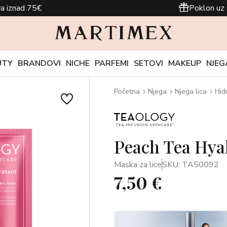
a iznad 75€
Poklon uz 
UTY
BRANDOVI
NICHE
PARFEMI
SETOVI
MAKEUP
NJEG
Početna
Njega
Njega lica
Hid
Peach Tea Hya
Maska za lice
SKU: TA50092
7,50 €