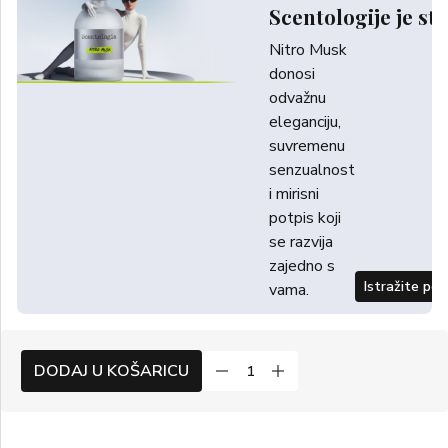
Scentologije je sti
Nitro Musk
donosi
odvažnu
eleganciju,
suvremenu
senzualnost
i mirisni
potpis koji
se razvija
zajedno s
Istražite po
vama.
DODAJ U KOŠARICU