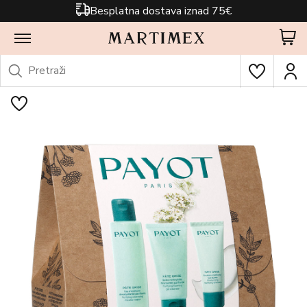
Besplatna dostava iznad 75€