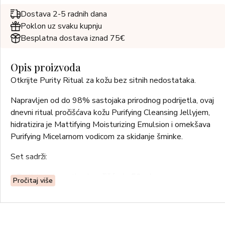
Dostava 2-5 radnih dana
Poklon uz svaku kupnju
Besplatna dostava iznad 75€
Opis proizvoda
Otkrijte Purity Ritual za kožu bez sitnih nedostataka.
Napravljen od do 98% sastojaka prirodnog podrijetla, ovaj
dnevni ritual pročišćava kožu Purifying Cleansing Jellyjem,
hidratizira je Mattifying Moisturizing Emulsion i omekšava
Purifying Micelarnom vodicom za skidanje šminke.
Set sadrži:
• Purifying pjenasti gel za čišćenje 50 ml
Pročitaj više
• Matirajuća hidratantna emulzija 30 ml
• Pročišćavajuća micelarna voda za skidanje šminke 100