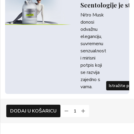
Scentologije je sti
Nitro Musk
donosi
odvažnu
eleganciju,
suvremenu
senzualnost
i mirisni
potpis koji
se razvija
zajedno s
Istražite po
vama.
DODAJ U KOŠARICU