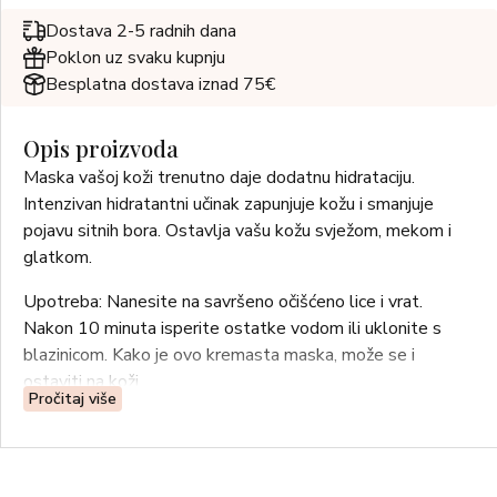
Dostava 2-5 radnih dana
Poklon uz svaku kupnju
Besplatna dostava iznad 75€
Opis proizvoda
Maska vašoj koži trenutno daje dodatnu hidrataciju.
Intenzivan hidratantni učinak zapunjuje kožu i smanjuje
pojavu sitnih bora. Ostavlja vašu kožu svježom, mekom i
glatkom.
Upotreba: Nanesite na savršeno očišćeno lice i vrat.
Nakon 10 minuta isperite ostatke vodom ili uklonite s
blazinicom. Kako je ovo kremasta maska, može se i
ostaviti na koži.
Pročitaj više
Za sve tipove kože.