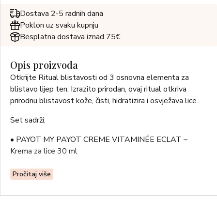
Dostava 2-5 radnih dana
Poklon uz svaku kupnju
Besplatna dostava iznad 75€
Opis proizvoda
Otkrijte Ritual blistavosti od 3 osnovna elementa za
blistavo lijep ten. Izrazito prirodan, ovaj ritual otkriva
prirodnu blistavost kože, čisti, hidratizira i osvježava lice.
Set sadrži:
• PAYOT MY PAYOT CREME VITAMINÉE ECLAT –
Krema za lice 30 ml
• PAYOT NUE MAKE-UP REMOVAL GEL – Gel za
Pročitaj više
čišćenje lica i uklanjanje šminke 50 ml
• PAYOT MY PAYOT SLEEPING MASQUE ÉCLAT –
Noćna maska za lice 30 ml