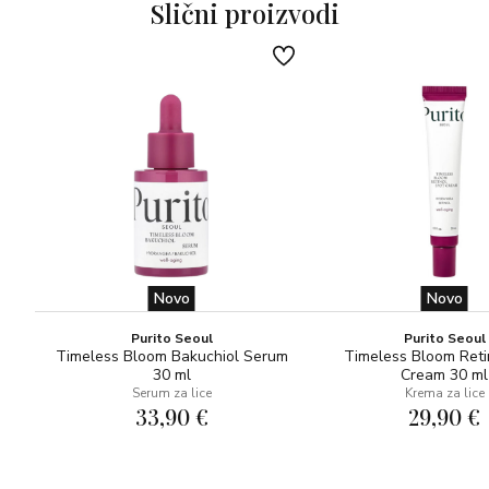
Slični proizvodi
Upute za upotrebu:
My Payot Krema za lice: Tretman za nanošenje danju i
noću.
Nue Gel za čišćenje lica i uklanjanje šminke: svakodnevno
nanesite na vlažnu kožu, umasirajte kružnim pokretima i
zatim isperite vodom.
My Payot Noćna maska za lice: Nanesite My Payot
Sleeping Masque Éclat u tankom sloju navečer jednom ili
dva puta tjedno umjesto uobičajenog noćnog tretmana.
Novo
Novo
Purito Seoul
Purito Seoul
Timeless Bloom Bakuchiol Serum
Timeless Bloom Reti
30 ml
Cream 30 ml
Serum za lice
Krema za lice
33,90 €
29,90 €