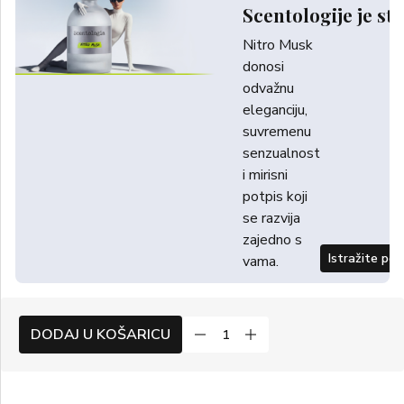
Scentologije je sti
Nitro Musk
donosi
odvažnu
eleganciju,
suvremenu
senzualnost
i mirisni
potpis koji
se razvija
zajedno s
Istražite po
vama.
DODAJ U KOŠARICU