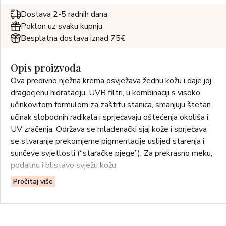
Dostava 2-5 radnih dana
Poklon uz svaku kupnju
Besplatna dostava iznad 75€
Opis proizvoda
Ova predivno nježna krema osvježava žednu kožu i daje joj
dragocjenu hidrataciju. UVB filtri, u kombinaciji s visoko
učinkovitom formulom za zaštitu stanica, smanjuju štetan
učinak slobodnih radikala i sprječavaju oštećenja okoliša i
UV zračenja. Održava se mladenački sjaj kože i sprječava
se stvaranje prekomjerne pigmentacije uslijed starenja i
sunčeve svjetlosti (“staračke pjege”). Za prekrasno meku,
podatnu i blistavo svježu kožu.
Pročitaj više
Upotreba: Nanesite na savršeno očišćeno lice i vrat.
Za normalnu kožu.