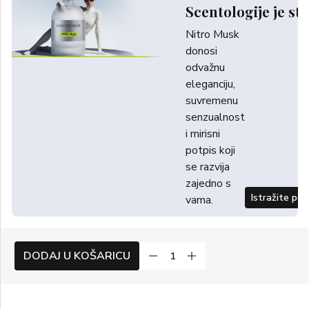
Scentologije je sti
Nitro Musk
donosi
odvažnu
eleganciju,
suvremenu
senzualnost
i mirisni
potpis koji
se razvija
zajedno s
Istražite po
vama.
DODAJ U KOŠARICU