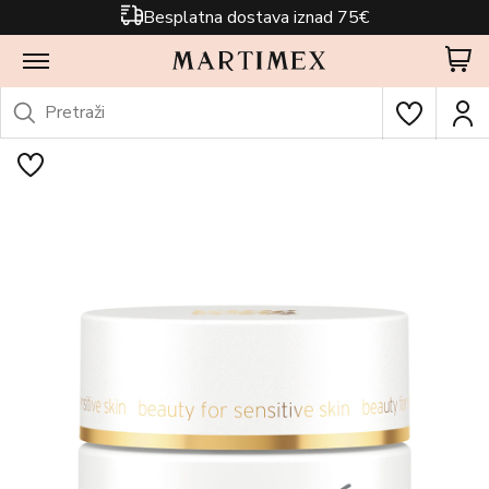
Besplatna dostava iznad 75€