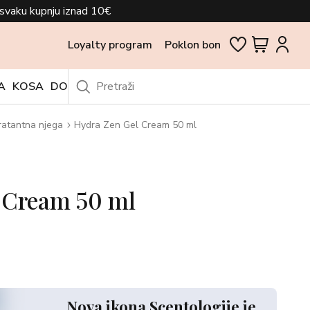
svaku kupnju iznad 10€
Loyalty program
Poklon bon
A
KOSA
DODACI
OUTLET
ratantna njega
Hydra Zen Gel Cream 50 ml
 Cream 50 ml
Nova ikona Scentologije je