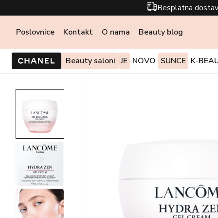
Besplatna dostav
Poslovnice
Kontakt
O nama
Beauty blog
PONUDE I AKCIJE
Beauty saloni
NOVO
SUNCE
K-BEA