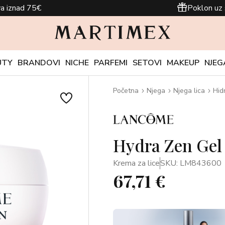
a iznad 75€
Poklon uz 
UTY
BRANDOVI
NICHE
PARFEMI
SETOVI
MAKEUP
NJEG
Početna
Njega
Njega lica
Hid
Hydra Zen Gel
Krema za lice
SKU: LM843600
67,71 €