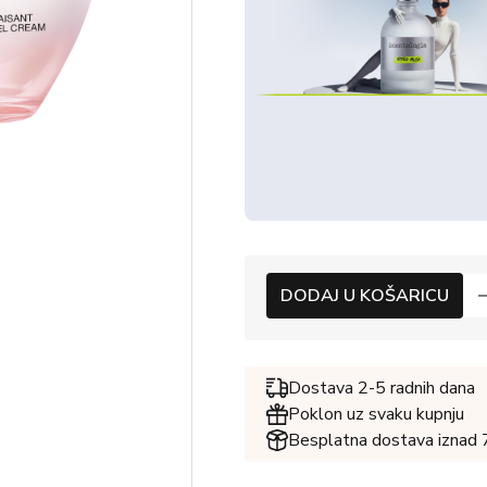
DODAJ U KOŠARICU
Dostava 2-5 radnih dana
Poklon uz svaku kupnju
Besplatna dostava iznad