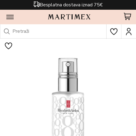
Besplatna dostava iznad 75€