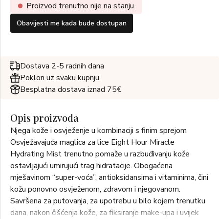
Proizvod trenutno nije na stanju
Obavijesti me kada bude dostupan
Dostava 2-5 radnih dana
Poklon uz svaku kupnju
Besplatna dostava iznad 75€
Opis proizvoda
Njega kože i osvježenje u kombinaciji s finim sprejom
Osvježavajuća maglica za lice Eight Hour Miracle
Hydrating Mist trenutno pomaže u razbuđivanju kože
ostavljajući umirujući trag hidratacije. Obogaćena
mješavinom “super-voća”, antioksidansima i vitaminima, čini
kožu ponovno osvježenom, zdravom i njegovanom.
Savršena za putovanja, za upotrebu u bilo kojem trenutku
dana, nakon čišćenja kože, za fiksiranje make-upa i uvijek