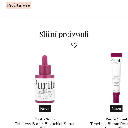
kada je koži potrebno osvježenje.
Pročitaj više
Slični proizvodi
Novo
Novo
Purito Seoul
Purito Seoul
Timeless Bloom Bakuchiol Serum
Timeless Bloom Reti