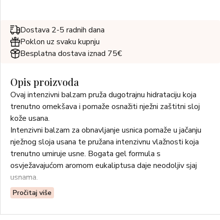
Dostava 2-5 radnih dana
Poklon uz svaku kupnju
Besplatna dostava iznad 75€
Opis proizvoda
Ovaj intenzivni balzam pruža dugotrajnu hidrataciju koja
trenutno omekšava i pomaže osnažiti nježni zaštitni sloj
kože usana.
Intenzivni balzam za obnavljanje usnica pomaže u jačanju
nježnog sloja usana te pružana intenzivnu vlažnosti koja
trenutno umiruje usne. Bogata gel formula s
osvježavajućom aromom eukaliptusa daje neodoljiv sjaj
usnama.
Pročitaj više