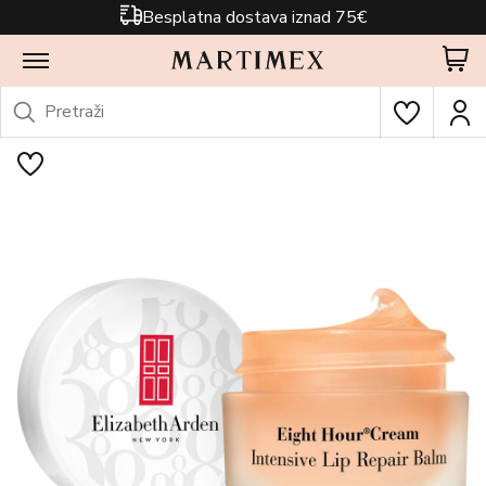
Besplatna dostava iznad 75€