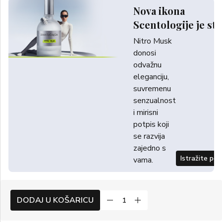
Nova ikona
Scentologije je sti
Nitro Musk
donosi
odvažnu
eleganciju,
suvremenu
senzualnost
i mirisni
potpis koji
se razvija
zajedno s
Istražite po
vama.
DODAJ U KOŠARICU