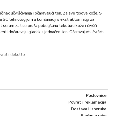
učinak učvršćivanja i očaravajući ten. Za sve tipove kože. S
C tehnologijom u kombinaciji s ekstraktom algi za
it serum za lice pruža poboljšanu teksturu kože i čvršći
enti dočaravaju gladak, ujednačen ten. Očaravajuća, čvršća
.
vrat i dekolte.
], BUTYLENE GLYCOL, GLYCAQUA (WATER),
N, PENTYLENE GLYCOL, NANNOCHLOROPSIS
 HYALURONATE, DECAPEPTIDE-4, ARGININE,
IC ACID, GLUCOSE, GLYCINE, HISTIDINE, LYSINE
Poslovnice
DROITIN SULFATE, SOLUBLE COLLAGEN,
POTASSIUM CHLORIDE, SODIUM CHLORIDE,
Povrat i reklamacija
IUM CHLORIDE, SODIUM PHOSPHATE,
Dostava i isporuka
PHOSPHATIDYLCHOLINE, PULLULAN, 1,2-
Plaćanje robe