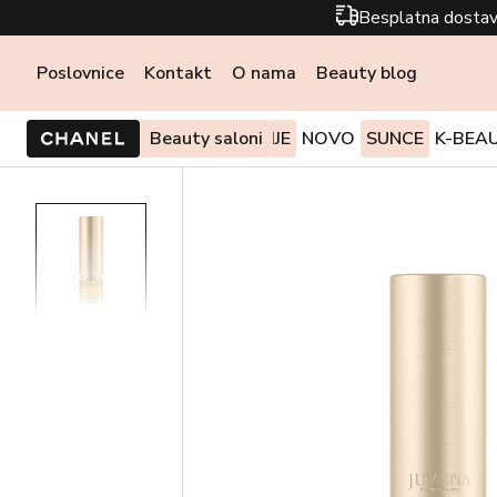
Besplatna dostav
Poslovnice
Kontakt
O nama
Beauty blog
PONUDE I AKCIJE
Beauty saloni
NOVO
SUNCE
K-BEA