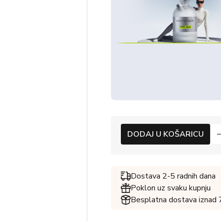
DODAJ U KOŠARICU
Dostava 2-5 radnih dana
Poklon uz svaku kupnju
Besplatna dostava iznad