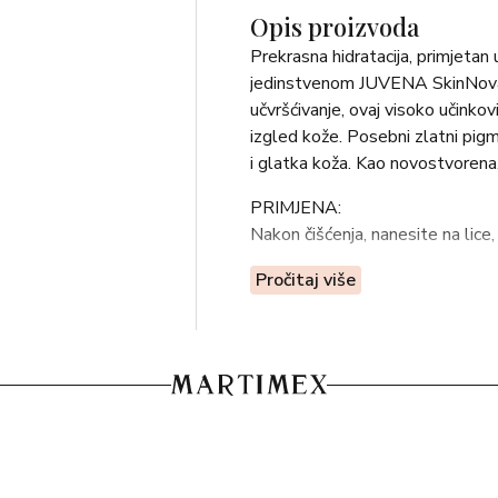
Opis proizvoda
Prekrasna hidratacija, primjetan 
jedinstvenom JUVENA SkinNova S
učvršćivanje, ovaj visoko učinkov
izgled kože. Posebni zlatni pigm
i glatka koža. Kao novostvorena
PRIMJENA:
Nakon čišćenja, nanesite na lice, 
SASTOJCI:
Pročitaj više
INGREDIENTS: AQUA [WATER
BUTYLENE GLYCOL, GLYCERI
OCULATA EXTRACT, SODIUM
CALCIUM PANTOTHENATE, FOL
HCL, SERINE, SODIUM CHON
THREONINE, TRYPTOPHAN, 
MAGNESIUM SULFATE, CALC
CHITOSAN, HYDROGENATED 