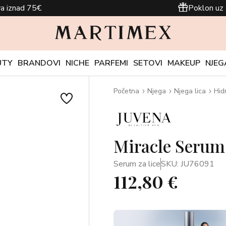
a iznad 75€
Poklon uz 
UTY
BRANDOVI
NICHE
PARFEMI
SETOVI
MAKEUP
NJEG
Početna
Njega
Njega lica
Hid
Miracle Serum
Serum za lice
SKU: JU76091
112,80 €