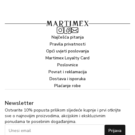
GLUCOSE SESQUISTEARATE, HYDROGENATED
COCO-GLYCERIDES, PHENOXYETHANOL,
BENTONITE, CI 77491 (IRON OXIDES), PARFUM
(FRAGRANCE), CI 77499 (IRON OXIDES), PROPYLENE
GLYCOL, SILICA, XANTHAN GUM ,ALUMINUM
Najčešća pitanja
HYDROXIDE, SODIUM DEHYDROACETATE,
Pravila privatnosti
ETHYLHEXYLGLYCERIN, DISODIUM EDTA, GINKGO
Opći uvjeti poslovanja
BILOBA LEAF EXTRACT, MICA,
Martimex Loyalty Card
CYCLOPENTASILOXANE, CITRIC ACID, CAPRYLYL
Poslovnice
GLYCOL, 1,2-HEXANEDIOL, TOCOPHEROL, LACTIC
Povrat i reklamacija
ACID, GLUCOSE, TRIPLEUROSPERMUM MARITIMUM
Dostava i isporuka
EXTRACT, HELIANTHUS ANNUUS (SUNFLOWER)
Plaćanje robe
SEED OIL, SODIUM BENZOATE, POTASSIUM
SORBATE, SORBIC ACID, GERANIOL
Newsletter
Ostvarite 10% popusta prilikom sljedeće kupnje i prvi otkrijte
sve o najnovijim proizvodima, akcijskim i ekskluzivnim
ponudama te posebnim događanjima.
Prijava