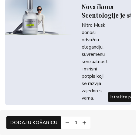
Nova ikona
Scentologije je sti
Nitro Musk
donosi
odvažnu
eleganciju,
suvremenu
senzualnost
i mirisni
potpis koji
se razvija
zajedno s
Istražite po
vama.
DODAJ U KOŠARICU