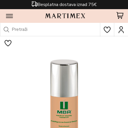
Besplatna dostava iznad 75€