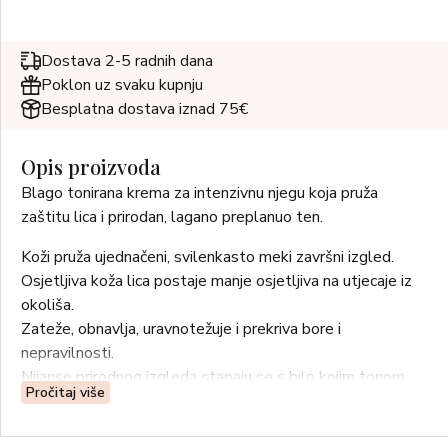
Dostava 2-5 radnih dana
Poklon uz svaku kupnju
Besplatna dostava iznad 75€
Opis proizvoda
Blago tonirana krema za intenzivnu njegu koja pruža
zaštitu lica i prirodan, lagano preplanuo ten.
Koži pruža ujednačeni, svilenkasto meki završni izgled.
Osjetljiva koža lica postaje manje osjetljiva na utjecaje iz
okoliša.
Zateže, obnavlja, uravnotežuje i prekriva bore i
nepravilnosti.
Nijanse prirodnog izgleda stapaju se s bilo kojim tonom
Pročitaj više
kože i sprječavaju neželjeni sjaj.
UPOTREBA: