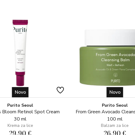
Camellia Sinensis Leaf Extract,
Glucoside, Glucose, Helianthus
Japonicus Root Extract, Rosmari
Hydroxide, Tamarindus Indica S
Chlorphenesin, Citric Acid, Phe
Novo
Novo
Purito Seoul
Purito Seoul
 Bloom Retinol Spot Cream
From Green Avocado Clean
30 ml
100 ml
Krema za lice
Balzam za lice
29,90 €
26,90 €