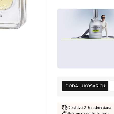
DODAJ U KOŠARICU
Dostava 2-5 radnih dana
Poklon uz svaku kupnju