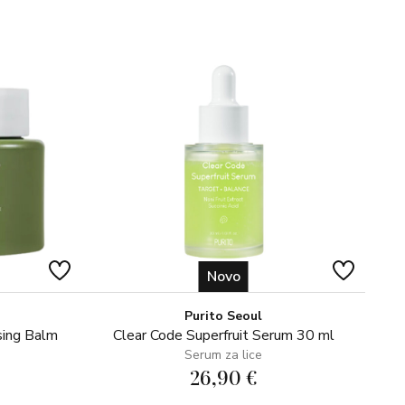
 Carbomer, Disodium EDTA, Epigallocatechin Gall atyl
 Annuus (Sunflower) Seed Oil, Maltodextrin, Ophiopogon
nus Officinalis (Rosemary) Leaf Extract, Sodium
eed Gum, Xanthan Gum, Parfum (Fragrance),
noxyethanol.
Novo
Purito Seoul
sing Balm
Clear Code Superfruit Serum 30 ml
Serum za lice
26,90 €