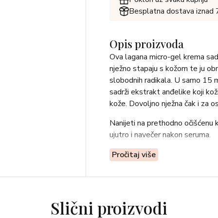
Besplatna dostava iznad
Opis proizvoda
Ova lagana micro-gel krema sadrž
nježno stapaju s kožom te ju obnav
slobodnih radikala. U samo 15 mi
sadrži ekstrakt anđelike koji ko
kože. Dovoljno nježna čak i za os
Nanijeti na prethodno očišćenu ko
ujutro i navečer nakon seruma.
Sastojci:
Pročitaj više
Aqua/Water/Eau, Propanediol, Gl
Triglyceride, Pentylene Glycol,
Copolymer, Butylene Glycol, A
Slični proizvodi
Amodimethicone, Angelica Acuti