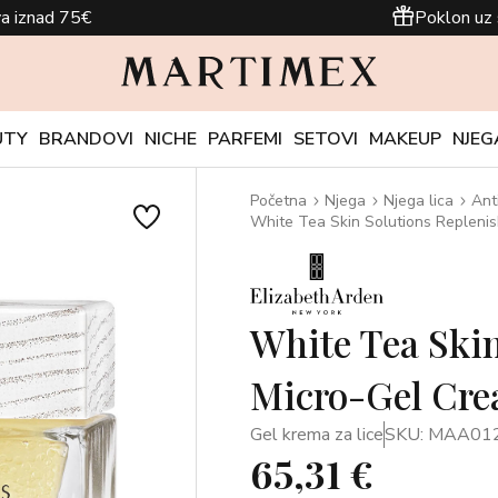
a iznad 75€
Poklon uz 
UTY
BRANDOVI
NICHE
PARFEMI
SETOVI
MAKEUP
NJEG
Početna
Njega
Njega lica
Ant
White Tea Skin Solutions Replenis
White Tea Ski
Micro-Gel Cre
Gel krema za lice
SKU: MAA01
65,31 €