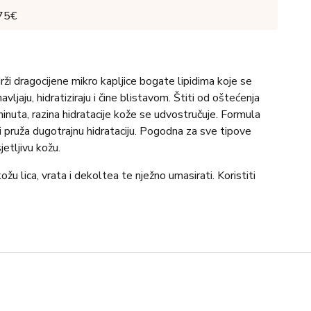
 75€
i dragocijene mikro kapljice bogate lipidima koje se
ljaju, hidratiziraju i čine blistavom. Štiti od oštećenja
nuta, razina hidratacije kože se udvostručuje. Formula
ži pruža dugotrajnu hidrataciju. Pogodna za sve tipove
jetljivu kožu.
žu lica, vrata i dekoltea te nježno umasirati. Koristiti
ycerin, Isononyl Isononanoate, Caprylic/Capric
 Betaine, Coco-Caprylat e/Caprate, Castor Oil/IPDI
crylates/C10-30 Alkyl Acrylate Crosspolymer,
loba Root Extract, Butyrospermum Parkii (Shea) Butter,