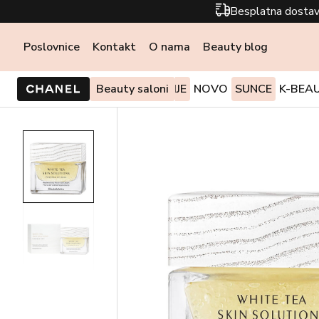
Besplatna dostav
Poslovnice
Kontakt
O nama
Beauty blog
PONUDE I AKCIJE
Beauty saloni
NOVO
SUNCE
K-BEA