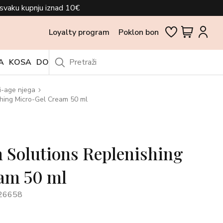
svaku kupnju iznad 10€
Loyalty program
Poklon bon
A
KOSA
DODACI
OUTLET
i-age njega
hing Micro-Gel Cream 50 ml
n Solutions Replenishing
am 50 ml
26658