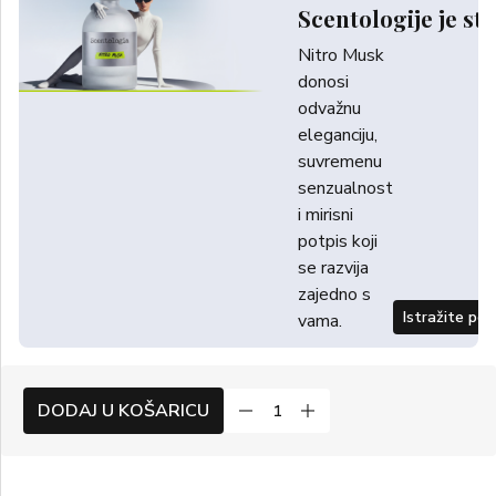
Scentologije je sti
Nitro Musk
donosi
odvažnu
eleganciju,
suvremenu
senzualnost
i mirisni
potpis koji
se razvija
zajedno s
Istražite po
vama.
DODAJ U KOŠARICU