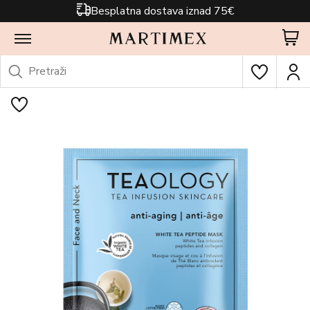
Besplatna dostava iznad 75€