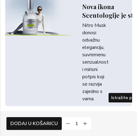
Nova ikona
Scentologije je sti
Nitro Musk
donosi
odvažnu
eleganciju,
suvremenu
senzualnost
i mirisni
potpis koji
se razvija
zajedno s
Istražite po
vama.
DODAJ U KOŠARICU