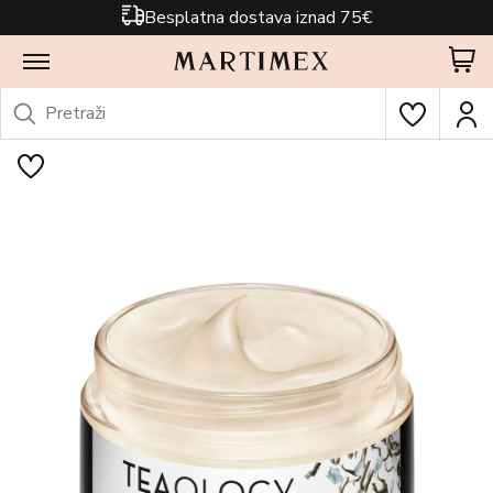
Besplatna dostava iznad 75€