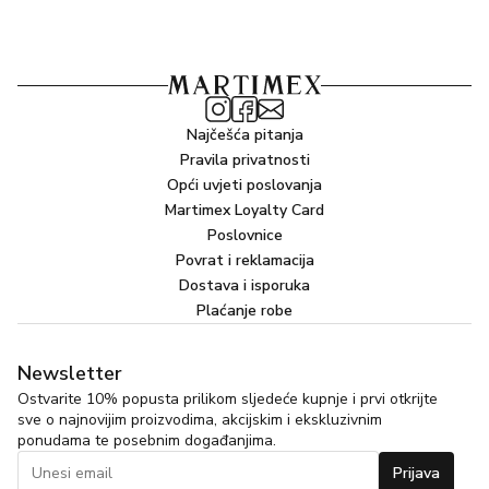
Xanthan Gum, Pentylene Glycol, Ethylhexylglycerin, 1,2-
Hexanediol, Sodium Dextran Sulfate, Methylparaben,
Chlorphenesin, Sodium Benzoate
Najčešća pitanja
Pravila privatnosti
Opći uvjeti poslovanja
Martimex Loyalty Card
Poslovnice
Povrat i reklamacija
Dostava i isporuka
Plaćanje robe
Newsletter
Ostvarite 10% popusta prilikom sljedeće kupnje i prvi otkrijte
sve o najnovijim proizvodima, akcijskim i ekskluzivnim
ponudama te posebnim događanjima.
Prijava