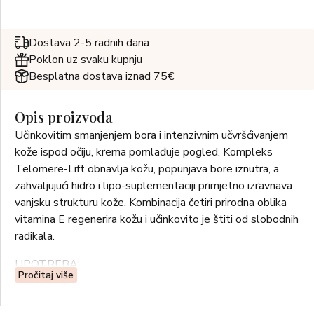
Dostava 2-5 radnih dana
Poklon uz svaku kupnju
Besplatna dostava iznad 75€
Opis proizvoda
Učinkovitim smanjenjem bora i intenzivnim učvršćivanjem
kože ispod očiju, krema pomlađuje pogled. Kompleks
Telomere-Lift obnavlja kožu, popunjava bore iznutra, a
zahvaljujući hidro i lipo-suplementaciji primjetno izravnava
vanjsku strukturu kože. Kombinacija četiri prirodna oblika
vitamina E regenerira kožu i učinkovito je štiti od slobodnih
radikala.
UPOTREBA:
Pročitaj više
Nanesite malu količinu kreme, jednolično rasporedite na
dobro očišćeno područje oko očiju, nježno utapkajte ili