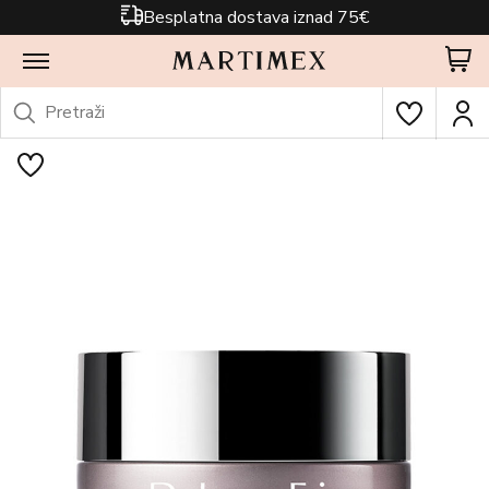
Besplatna dostava iznad 75€