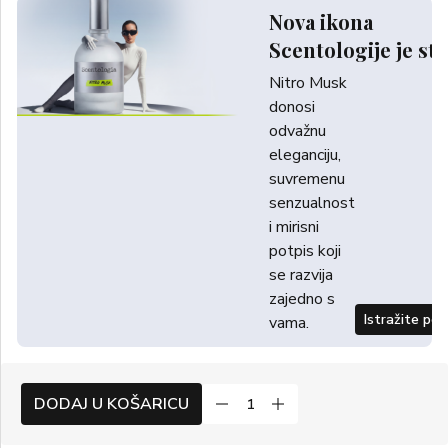
Nova ikona
Scentologije je sti
Nitro Musk
donosi
odvažnu
eleganciju,
suvremenu
senzualnost
i mirisni
potpis koji
se razvija
zajedno s
Istražite po
vama.
DODAJ U KOŠARICU