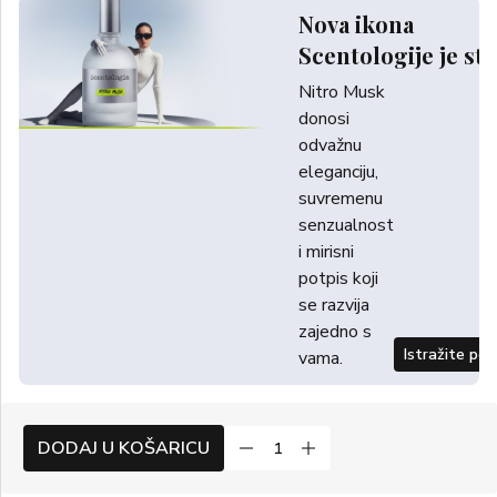
Nova ikona
Scentologije je sti
Nitro Musk
donosi
odvažnu
eleganciju,
suvremenu
senzualnost
i mirisni
potpis koji
se razvija
zajedno s
Istražite po
vama.
DODAJ U KOŠARICU