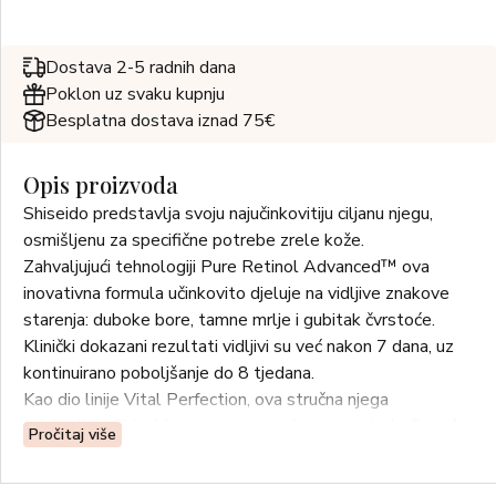
Dostava 2-5 radnih dana
Poklon uz svaku kupnju
Besplatna dostava iznad 75€
Opis proizvoda
Shiseido predstavlja svoju najučinkovitiju ciljanu njegu,
osmišljenu za specifične potrebe zrele kože.
Zahvaljujući tehnologiji Pure Retinol Advanced™ ova
inovativna formula učinkovito djeluje na vidljive znakove
starenja: duboke bore, tamne mrlje i gubitak čvrstoće.
Klinički dokazani rezultati vidljivi su već nakon 7 dana, uz
kontinuirano poboljšanje do 8 tjedana.
Kao dio linije Vital Perfection, ova stručna njega
utjelovljuje Shiseidovu znanstvenu izvrsnost te koži vraća
Pročitaj više
podignut, čvrst i blistav izgled.
* Kliničko ispitivanje na 34 žene