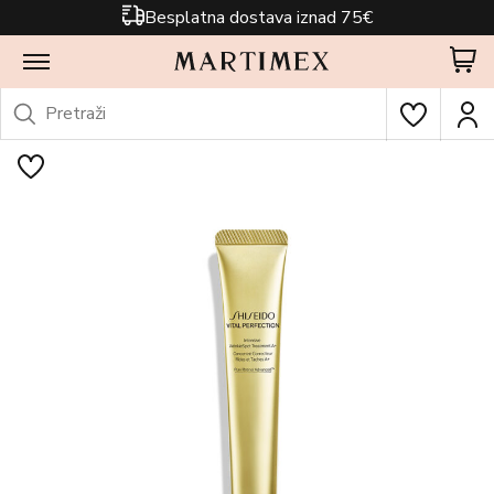
Besplatna dostava iznad 75€