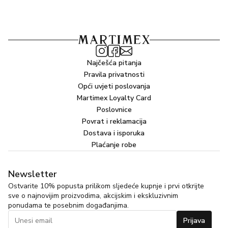
Oil, Helianthus Annuus (Sunflower) Seed Oil,
Hydrogenated Vegetable Glycerides Citrate, Cetearyl
Olivate, Sodium Polyacrylate, Sorbitan Olivate, Sodium
Phytate, Ethylhexylglycerin, Sodium Benzoate,
Potassium Sorbate, Parfum (Fragrance), Benzyl
Salicylate, Linalool, Limonene, Geraniol, Hexyl Cinnamal,
Najčešća pitanja
CI 16035 (FD&C Red No. 40)
Pravila privatnosti
Opći uvjeti poslovanja
Martimex Loyalty Card
Poslovnice
Povrat i reklamacija
Dostava i isporuka
Plaćanje robe
Newsletter
Ostvarite 10% popusta prilikom sljedeće kupnje i prvi otkrijte
sve o najnovijim proizvodima, akcijskim i ekskluzivnim
ponudama te posebnim događanjima.
Prijava