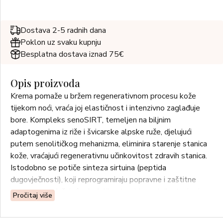
Dostava 2-5 radnih dana
Poklon uz svaku kupnju
Besplatna dostava iznad 75€
Opis proizvoda
Krema pomaže u bržem regenerativnom procesu kože
tijekom noći, vraća joj elastičnost i intenzivno zaglađuje
bore. Kompleks senoSIRT, temeljen na biljnim
adaptogenima iz riže i švicarske alpske ruže, djelujući
putem senolitičkog mehanizma, eliminira starenje stanica
kože, vraćajući regenerativnu učinkovitost zdravih stanica.
Istodobno se potiče sinteza sirtuina (peptida
dugovječnosti), koji reprogramiraju popravne i zaštitne
procese, produžujući mladolikost epidermalnih stanica i
Pročitaj više
dermisa. Patentirani tri-peptid potiče proizvodnju
kolagena I, smanjujući broj i dubinu bora. Prirodna ulja,