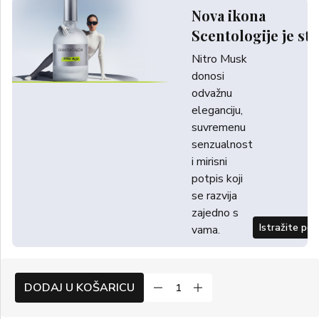
Nova ikona
Scentologije je sti
Nitro Musk
donosi
odvažnu
eleganciju,
suvremenu
senzualnost
i mirisni
potpis koji
se razvija
zajedno s
Istražite po
vama.
DODAJ U KOŠARICU