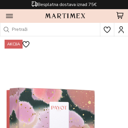
Besplatna dostava iznad 75€
AKCIJA