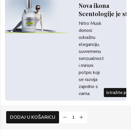
Nova ikona
Scentologije je sti
Nitro Musk
donosi
odvažnu
eleganciju,
suvremenu
senzualnost
i mirisni
potpis koji
se razvija
zajedno s
Istražite po
vama.
DODAJ U KOŠARICU