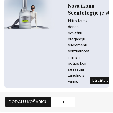
Nova ikona
Scentologije je sti
Nitro Musk
donosi
odvažnu
eleganciju,
suvremenu
senzualnost
i mirisni
potpis koji
se razvija
zajedno s
Istražite po
vama.
DODAJ U KOŠARICU