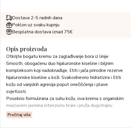
Dostava 2-5 radnih dana
Poklon uz svaku kupnju
Besplatna dostava iznad 75€
Opis proizvoda
Otkrijte bogatu kremu za zaglađivanje bora iz linije
Smooth, obogaćenu duo hijaluronske kiseline i biljnim
kompleksom koji nadoknađuje, štiti i jača prirodne rezerve
hijaluronske kiseline u koži. Svakodnevno hidratizira i štiti
kožu od vanjskih agresija poput onečišćenja i plave
svjetlosti.
Posebno formulirana za suhu kožu, ova krema s organskim
maslacem jasmina intenzivno hrani i pruža dugotrajnu
ugodu tijekom cijelog dana.
Pročitaj više
DJELOVANJE: