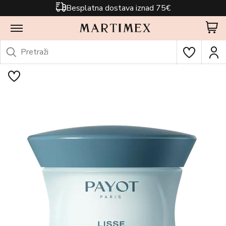
Besplatna dostava iznad 75€