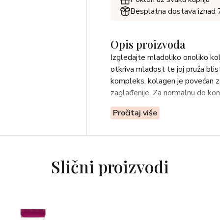
Besplatna dostava iznad
Opis proizvoda
Izgledajte mladoliko onoliko kol
otkriva mladost te joj pruža blis
kompleks, kolagen je povećan z
zaglađenije. Za normalnu do kom
Pročitaj više
Slični proizvodi