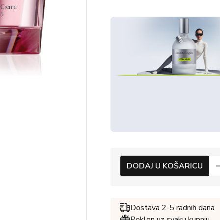
DODAJ U KOŠARICU
Dostava 2-5 radnih dana
Poklon uz svaku kupnju