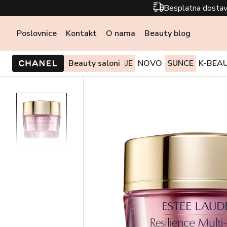
Besplatna dostav
Poslovnice
Kontakt
O nama
Beauty blog
PONUDE I AKCIJE
Beauty saloni
NOVO
SUNCE
K-BEA