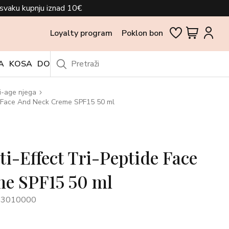
svaku kupnju iznad 10€
Loyalty program
Poklon bon
A
KOSA
DODACI
OUTLET
i-age njega
de Face And Neck Creme SPF15 50 ml
ti-Effect Tri-Peptide Face
e SPF15 50 ml
G3010000