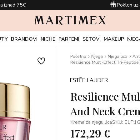
a iznad 75€
Poklon uz 
UTY
BRANDOVI
NICHE
PARFEMI
SETOVI
MAKEUP
NJEG
Početna
Njega
Njega lica
Ant
Resilience Multi-Effect Tri-Pepti
Resilience Mul
And Neck Crem
Krema za njegu lica
SKU: ELP1
172,29 €