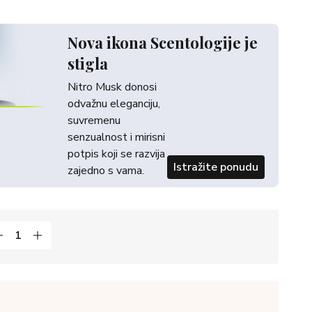
Nova ikona Scentologije je
stigla
Nitro Musk donosi
odvažnu eleganciju,
suvremenu
senzualnost i mirisni
potpis koji se razvija
Istražite ponudu
zajedno s vama.