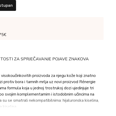
stupan
 75€
ITOSTI ZA SPRJEČAVANJE POJAVE ZNAKOVA
isokoučinkovitih proizvoda za njegu kože koji znatno
 protiv bora i tamnih mrlja uz novi proizvod Rénergie
na formula koja u jednoj trostrukoj dozi ujedinjuje tri
i po svojim komplementarnim i istodobnim učincima na
 su se smatrali nekompatibilnima: hijaluronska kiselina,
a kiselina.