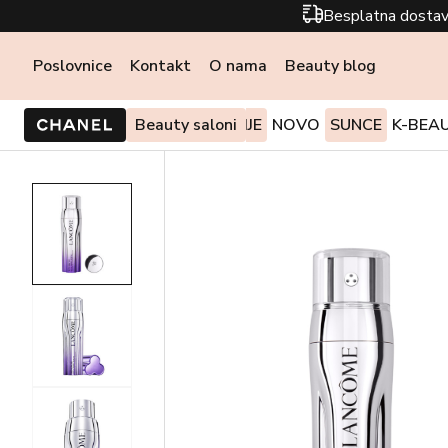
Besplatna dostav
Poslovnice
Kontakt
O nama
Beauty blog
PONUDE I AKCIJE
Beauty saloni
NOVO
SUNCE
K-BEA