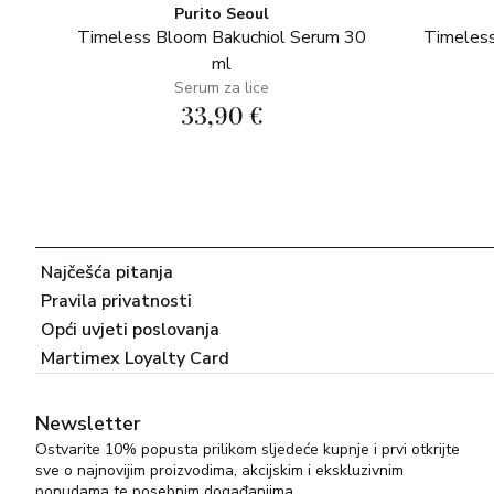
Purito Seoul
Timeless Bloom Bakuchiol Serum 30
Timeless
ml
Serum za lice
33,90 €
Najčešća pitanja
Pravila privatnosti
Opći uvjeti poslovanja
Martimex Loyalty Card
Newsletter
Ostvarite 10% popusta prilikom sljedeće kupnje i prvi otkrijte
sve o najnovijim proizvodima, akcijskim i ekskluzivnim
ponudama te posebnim događanjima.