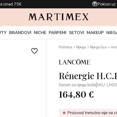
a iznad 75€
Poklon uz 
UTY
BRANDOVI
NICHE
PARFEMI
SETOVI
MAKEUP
NJEG
Početna
Njega
Njega lica
Ant
Rénergie H.C.F
Serum za njegu kože
SKU: LM2
164,80 €
Proizvod trenutno nije na s