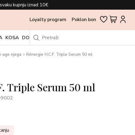
svaku kupnju iznad 10€
Loyalty program
Poklon bon
A
KOSA
DODACI
OUTLET
i-age njega
Rénergie H.C.F. Triple Serum 50 ml
. Triple Serum 50 ml
99002
tanju