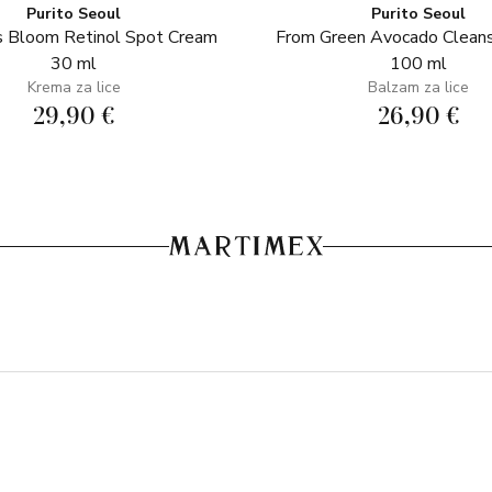
Purito Seoul
Purito Seoul
 Bloom Retinol Spot Cream
From Green Avocado Clean
30 ml
100 ml
Krema za lice
Balzam za lice
29,90 €
26,90 €