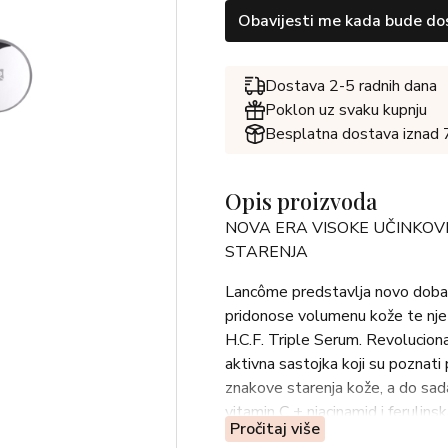
Obavijesti me kada bude do
Dostava 2-5 radnih dana
Poklon uz svaku kupnju
Besplatna dostava iznad
Opis proizvoda
NOVA ERA VISOKE UČINKOV
STARENJA
Lancôme predstavlja novo doba v
pridonose volumenu kože te njezi
H.C.F. Triple Serum. Revolucionar
aktivna sastojka koji su poznat
znakove starenja kože, a do sada
vitamin C + niacinamid i ferulinsk
Pročitaj više