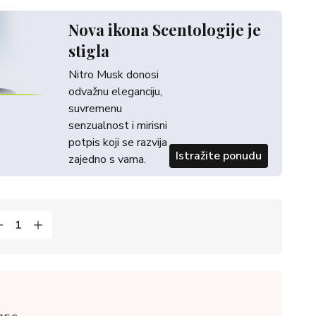
Nova ikona Scentologije je
stigla
Nitro Musk donosi
odvažnu eleganciju,
suvremenu
senzualnost i mirisni
potpis koji se razvija
Istražite ponudu
zajedno s vama.