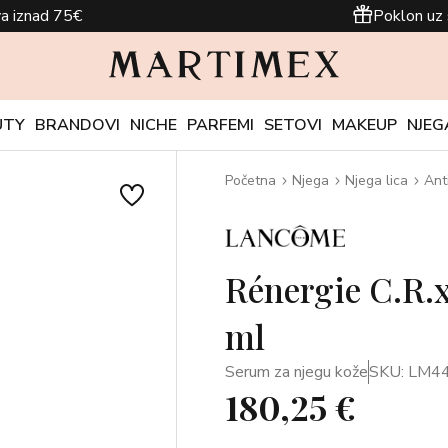
a iznad 75€
Poklon uz 
UTY
BRANDOVI
NICHE
PARFEMI
SETOVI
MAKEUP
NJEG
Početna
Njega
Njega lica
Ant
Rénergie C.R.x
ml
Serum za njegu kože
SKU: LM4
180,25 €