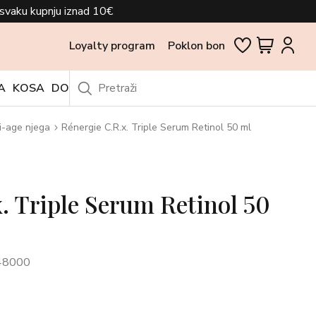
svaku kupnju iznad 10€
Loyalty program
Poklon bon
A
KOSA
DODACI
OUTLET
i-age njega
Rénergie C.R.x. Triple Serum Retinol 50 ml
. Triple Serum Retinol 50
48000