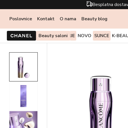
Besplatna dostav
Poslovnice
Kontakt
O nama
Beauty blog
PONUDE I AKCIJE
Beauty saloni
NOVO
SUNCE
K-BEA