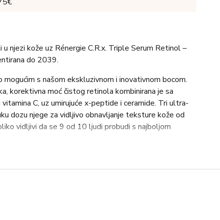
 75€
ti u njezi kože uz Rénergie C.R.x. Triple Serum Retinol –
entirana do 2039.
o mogućim s našom ekskluzivnom i inovativnom bocom.
jka, korektivna moć čistog retinola kombinirana je sa
vitamina C, uz umirujuće x-peptide i ceramide. Tri ultra-
ku dozu njege za vidljivo obnavljanje teksture kože od
liko vidljivi da se 9 od 10 ljudi probudi s najboljom