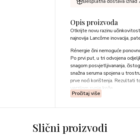
Besplatna dostava iznad
Opis proizvoda
Otkrijte novu razinu učinkovitos
najnovija Lancôme inovacija, pat
Rénergie čini nemoguće ponovn
Po prvi put, u tri odvojena odjel
snagom posvjetljivananja, čistog 
snažna seruma spojena u trostru
prve noći korištenja. Rezultati to
verzijom svoje kože.
Pročitaj više
Slični proizvodi