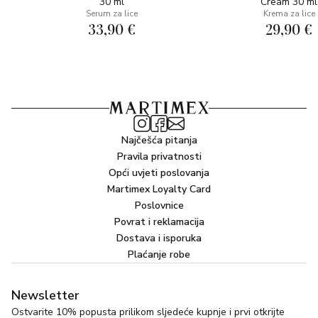
30 ml
Cream 30 ml
SASTOJCI: AQUA (WATER), METHYLPROPANEDIOL,
Serum za lice
Krema za lice
PERSEA GRATISSIMA (AVOCADO) OIL, LIMNANTHES
33,90 €
29,90 €
ALBA (MEADOWFOAM) SEED OIL, ISOAMYL
LAURATE, CRAMBE ABYSSINICA SEED OIL, ARGANIA
SPINOSA KERNEL OIL, CYCLOHEXASILOXANE,
TOCOPHERYL ACETATE, RHUS SUCCEDANEA FRUIT
(WAX) CERA, DISTARCH PHOSPHATE, CETEARYL
ALCOHOL, GLYCERIN, PHENOXYETHANOL, BEHENYL
Najčešća pitanja
ALCOHOL, SOYBEAN GLYCERIDES, SODIUM
Pravila privatnosti
STEAROYL GLUTAMATE,
Opći uvjeti poslovanja
POLYPERFLUOROMETHYLISOPROPYL ETHER,
Martimex Loyalty Card
GLYCERYL UNDECYLENATE, ECTOIN, STEARIC ACID,
Poslovnice
PALMITIC ACID, PARFUM (FRAGRANCE),
Povrat i reklamacija
DIMETHICONE, BUTYROSPERMUM PARKII (SHEA
Dostava i isporuka
BUTTER) UNSAPONIFIABLES, SODIUM CARBOMER,
Plaćanje robe
PROPANEDIOL, TRIPLEUROSPERMUM MARITIMUM
EXTRACT, DISODIUM DTA, CAPRYLYL GLYCOL, 1,2-
Newsletter
HEXANEDIOL, ETHYLHEXYLGLYCERIN, TOCOPHEROL,
Ostvarite 10% popusta prilikom sljedeće kupnje i prvi otkrijte
CYCLOPENTASILOXANE, SODIUM HYALURONATE,