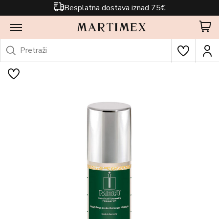
Besplatna dostava iznad 75€