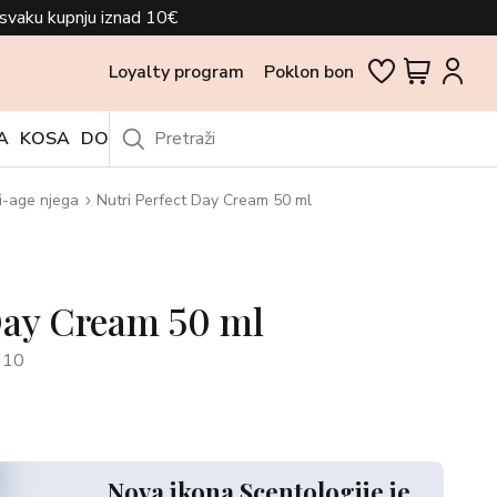
svaku kupnju iznad 10€
Loyalty program
Poklon bon
A
KOSA
DODACI
OUTLET
i-age njega
Nutri Perfect Day Cream 50 ml
Day Cream 50 ml
110
Nova ikona Scentologije je