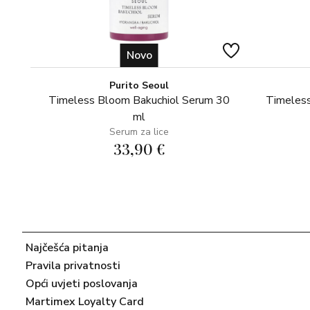
Novo
Purito Seoul
Timeless Bloom Bakuchiol Serum 30
Timeless
ml
Serum za lice
33,90 €
Najčešća pitanja
Pravila privatnosti
Opći uvjeti poslovanja
Martimex Loyalty Card