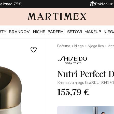
a iznad 75€
Poklon uz 
UTY
BRANDOVI
NICHE
PARFEMI
SETOVI
MAKEUP
NJEG
Početna
Njega
Njega lica
Ant
Nutri Perfect 
Krema za njegu lica
SKU: SH19
155,79 €