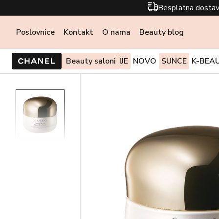
Besplatna dostav
Poslovnice
Kontakt
O nama
Beauty blog
PONUDE I AKCIJE
Beauty saloni
NOVO
SUNCE
K-BEA