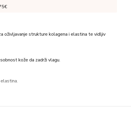
 75€
 oživljavanje strukture kolagena i elastina te vidljiv
osobnost kože da zadrži vlagu.
elastina.
 i osvježenijom te poboljšava njezinu elastičnost i
 oko očiju, ujutro i navečer, nakon čišćenja i pripreme.
vršne proizvode MBR® za njegu kože.