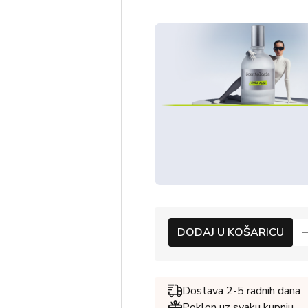
DODAJ U KOŠARICU
Dostava 2-5 radnih dana
Poklon uz svaku kupnju