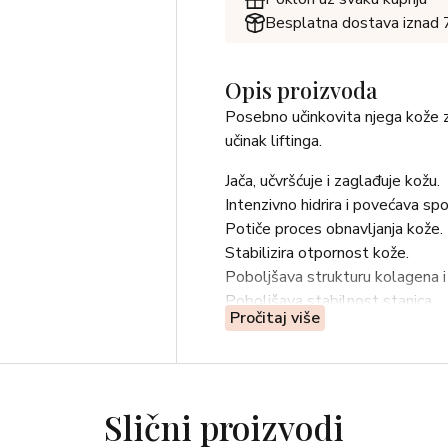
Besplatna dostava iznad
Opis proizvoda
Posebno učinkovita njega kože za
učinak liftinga.
Jača, učvršćuje i zaglađuje kožu.
Intenzivno hidrira i povećava sp
Potiče proces obnavljanja kože.
Stabilizira otpornost kože.
Poboljšava strukturu kolagena i 
Poboljšava stabilnost stanica.
Pročitaj više
Kožu čini primjetno zaglađenijom
vitalnost.
UPOTREBA:
Svakodnevno nanosite na područje
Slični proizvodi
Zatim nanesite preporučene za