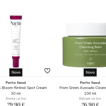
GLAVNI AKTIVNI SASTOJCI:
Hijaluronska kiselina
Hydrolite® 5
MBR® Cyto-Lift
Cyclopeptide-5
SYN®-HYCAN
SASTOJCI: AQUA (WATER), 
METHYLCELLULOSE, ALCOHO
CARBOMER, AMMONIUM ACR
LECITHIN, ECTOIN, MARIS S
PORPHYRIDIUM CRUENTUM 
Novo
Novo
AMINOBUTYROYLVALYLAMIN
HYDROXIDE, MAGNESIUM CH
Purito Seoul
Purito Seoul
AMINOCYCLOHEXANE CARB
 Bloom Retinol Spot Cream
From Green Avocado Clean
30 ml
100 ml
Krema za lice
Balzam za lice
29,90 €
26,90 €