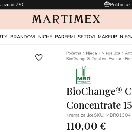
a iznad 75€
Poklon uz 
UTY
BRANDOVI
NICHE
PARFEMI
SETOVI
MAKEUP
NJEG
Početna
Njega
Njega lica
Ant
BioChange® CytoLine Eyecare Firm
BioChange® Cy
Concentrate 15
Krema za lice
SKU: MBR01304
110,00 €