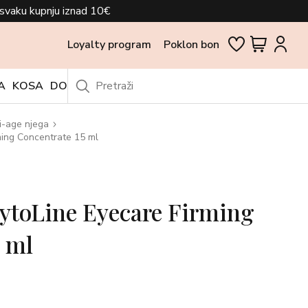
svaku kupnju iznad 10€
Loyalty program
Poklon bon
A
KOSA
DODACI
OUTLET
i-age njega
ing Concentrate 15 ml
toLine Eyecare Firming
 ml