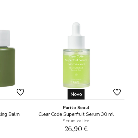
GLYCERIN, PENTYLENE GLYCOL, HYDROXYPROPYL
L, PULLULAN, PHENOXYETHANOL, SODIUM
YLOYLDIMETHYLTAURATE/VP COPOLYMER,
AL (SEA SALT), SODIUM HYALURONATE,
EXTRACT, ETHYLHEXYLGLYCERIN, TETRADECYL
Novo
OBUTYRIC UREA TRIFLUOROACETATE, SODIUM
LORIDE, CYCLOTETRAPEPTIDE-24
Purito Seoul
OXYLATE
sing Balm
Clear Code Superfruit Serum 30 ml
Serum za lice
26,90 €