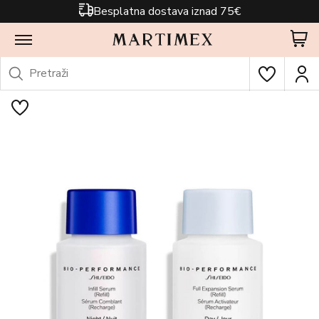
Besplatna dostava iznad 75€