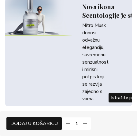
Nova ikona
Scentologije je sti
Nitro Musk
donosi
odvažnu
eleganciju,
suvremenu
senzualnost
i mirisni
potpis koji
se razvija
zajedno s
Istražite po
vama.
DODAJ U KOŠARICU