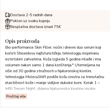
Dostava 2-5 radnih dana
Poklon uz svaku kupnju
Besplatna dostava iznad 75€
Opis proizvoda
Bio-performance Skin Filler, noćni i dnevni duo serum koji
koristi Shiseidovu najfuturističkiju tehnologiju inspiriranu
estetskim zahvatima. Koža izgleda 5 godina mlađe i ima
volumen nakon samo 1 dana korištenja.* Utemeljena na
više od 30 godina stručnosti u hijaluronskoj kiselini,
tehnologija MolecuShift podiže kožu iznutra za trenutačnu
elastičnost kože i manje vidljive duboke bore. Korak 1 –
Infill Serum Night: zbijena hijaluronska kiselina visoke
molekularne težine intenzivno** prodire u kožu dok
Pročitaj više
spavate. Korak 2 – Full Expansion Serum Day: zbijena
hijaluronska kiselina visoke molekularne težine proširena