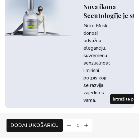
Nova ikona
Scentologije je sti
Nitro Musk
donosi
odvažnu
eleganciju,
suvremenu
senzualnost
i mirisni
potpis koji
se razvija
zajedno s
Istražite po
vama.
DODAJ U KOŠARICU