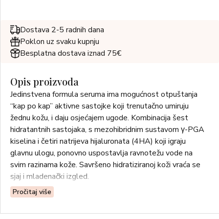
Dostava 2-5 radnih dana
Poklon uz svaku kupnju
Besplatna dostava iznad 75€
Opis proizvoda
Jedinstvena formula seruma ima mogućnost otpuštanja
“kap po kap” aktivne sastojke koji trenutačno umiruju
žednu kožu, i daju osjećajem ugode. Kombinacija šest
hidratantnih sastojaka, s mezohibridnim sustavom γ-PGA
kiselina i četiri natrijeva hijaluronata (4HA) koji igraju
glavnu ulogu, ponovno uspostavlja ravnotežu vode na
svim razinama kože. Savršeno hidratiziranoj koži vraća se
sjaj i mladenački izgled.
Pročitaj više
UPOTREBA:
Nanesite na dobro očišćeno lice, vrat i deklote,