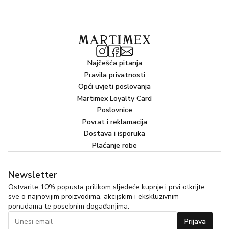
Hydroxyethylcellulose, Tricalcium Phosphate, Algin,
Calcium Gluconate, Ethylhexylglycerin, Potassium
Sorbate, Sodium Benzoate, Parfum (Fragrance)
Najčešća pitanja
Pravila privatnosti
Opći uvjeti poslovanja
Martimex Loyalty Card
Poslovnice
Povrat i reklamacija
Dostava i isporuka
Plaćanje robe
Newsletter
Ostvarite 10% popusta prilikom sljedeće kupnje i prvi otkrijte
sve o najnovijim proizvodima, akcijskim i ekskluzivnim
ponudama te posebnim događanjima.
Prijava