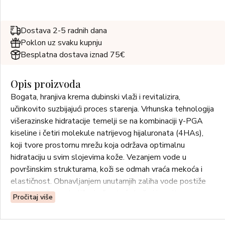
Dostava 2-5 radnih dana
Poklon uz svaku kupnju
Besplatna dostava iznad 75€
Opis proizvoda
Bogata, hranjiva krema dubinski vlaži i revitalizira,
učinkovito suzbijajući proces starenja. Vrhunska tehnologija
višerazinske hidratacije temelji se na kombinaciji γ-PGA
kiseline i četiri molekule natrijevog hijaluronata (4HAs),
koji tvore prostornu mrežu koja održava optimalnu
hidrataciju u svim slojevima kože. Vezanjem vode u
površinskim strukturama, koži se odmah vraća mekoća i
elastičnost. Obnavljanjem unutarnjih zaliha vode postiže
se dugoročno poboljšanje čvrstoće kože i izrazito
Pročitaj više
smanjenje bora. Ekstrakt zlatne alge i vitamin E
neutraliziraju štetno djelovanje UV zraka. Preporuča se za