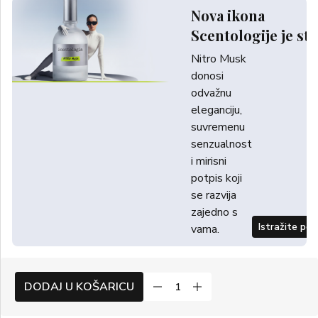
Nova ikona
Scentologije je sti
Nitro Musk
donosi
odvažnu
eleganciju,
suvremenu
senzualnost
i mirisni
potpis koji
se razvija
zajedno s
Istražite po
vama.
DODAJ U KOŠARICU