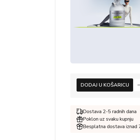
DODAJ U KOŠARICU
Dostava 2-5 radnih dana
Poklon uz svaku kupnju
Besplatna dostava iznad