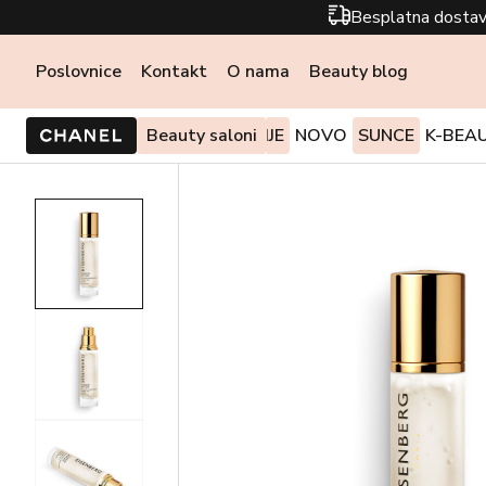
Besplatna dostav
Poslovnice
Kontakt
O nama
Beauty blog
PONUDE I AKCIJE
Beauty saloni
NOVO
SUNCE
K-BEA