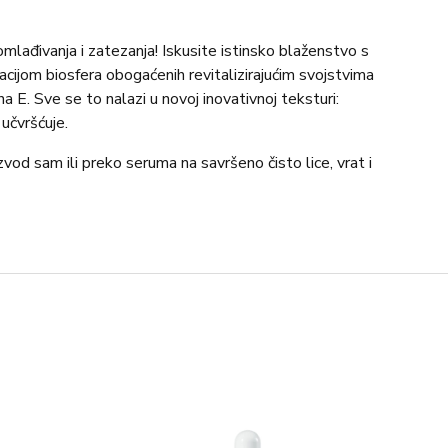
mlađivanja i zatezanja! Iskusite istinsko blaženstvo s
ijom biosfera obogaćenih revitalizirajućim svojstvima
mina E. Sve se to nalazi u novoj inovativnoj teksturi:
 učvršćuje.
izvod sam ili preko seruma na savršeno čisto lice, vrat i