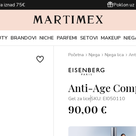
a iznad 75€
Poklon uz 
UTY
BRANDOVI
NICHE
PARFEMI
SETOVI
MAKEUP
NJEG
Početna
Njega
Njega lica
Ant
Anti-Age Comp
Gel za lice
SKU: EI050110
90,00 €