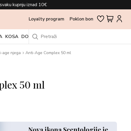
svaku kupnju iznad 10€
Loyalty program
Poklon bon
A
KOSA
DODACI
OUTLET
i-age njega
Anti-Age Complex 50 ml
lex 50 ml
Nova ikona Scentologije je