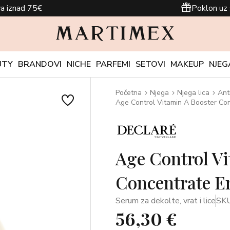
a iznad 75€
Poklon uz 
UTY
BRANDOVI
NICHE
PARFEMI
SETOVI
MAKEUP
NJEG
Početna
Njega
Njega lica
Ant
Age Control Vitamin A Booster Co
Age Control Vi
Concentrate E
Serum za dekolte, vrat i lice
SK
56,30 €