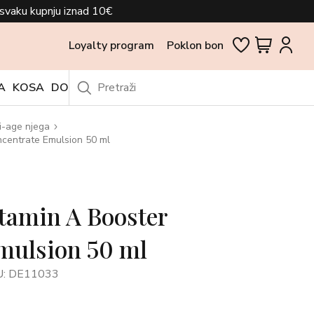
svaku kupnju iznad 10€
Loyalty program
Poklon bon
A
KOSA
DODACI
OUTLET
i-age njega
ncentrate Emulsion 50 ml
tamin A Booster
mulsion 50 ml
U: DE11033