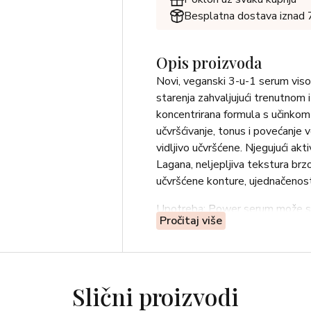
Besplatna dostava iznad
Opis proizvoda
Novi, veganski 3-u-1 serum visok
starenja zahvaljujući trenutnom i
koncentrirana formula s učinkom
učvršćivanje, tonus i povećanje v
vidljivo učvršćene. Njegujući akti
Lagana, neljepljiva tekstura brzo 
učvršćene konture, ujednačenost 
Upotreba: Power serum može se k
Pročitaj više
ovisno o potrebama kože. Ujutro 
količinu Vitamin A Booster Conc
umasirajte serum. Posebnu pažnju
kratkog vremena primijetit ćete d
Slični proizvodi