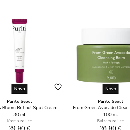
Novo
Novo
Purito Seoul
Purito Seoul
 Bloom Retinol Spot Cream
From Green Avocado Clean
30 ml
100 ml
Krema za lice
Balzam za lice
29,90 €
26,90 €