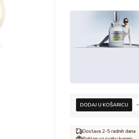
DODAJ U KOŠARICU
Dostava 2-5 radnih dana
Poklon uz svaku kupnju