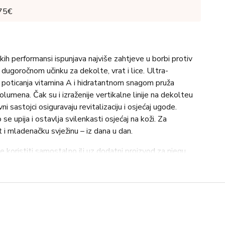
 75€
ih performansi ispunjava najviše zahtjeve u borbi protiv
 dugoročnom učinku za dekolte, vrat i lice. Ultra-
 poticanja vitamina A i hidratantnom snagom pruža
olumena. Čak su i izraženije vertikalne linije na dekolteu
vni sastojci osiguravaju revitalizaciju i osjećaj ugode.
se upija i ostavlja svilenkasti osjećaj na koži. Za
i mladenačku svježinu – iz dana u dan.
oristiti samostalno ili uz dodatni proizvod za njegu,
i navečer, nakon temeljitog čišćenja, nanesite dovoljnu
entrate Emulsiona na dekolte, vrat i lice te lagano
 posvetite osjetljivoj koži dekoltea i vrata. Već nakon
a upravo ta područja izgledaju vidno glađa i blistavija.