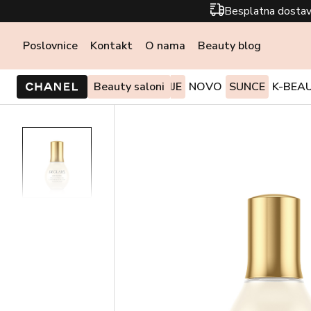
Besplatna dostav
Poslovnice
Kontakt
O nama
Beauty blog
PONUDE I AKCIJE
Beauty saloni
NOVO
SUNCE
K-BEA