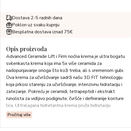
Dostava 2-5 radnih dana
Poklon uz svaku kupnju
Besplatna dostava iznad 75€
Opis proizvoda
Advanced Ceramide Lift i Firm noćna krema je ultra bogatu
svilenkasta krema koja ima 5x više ceramida za
nadopunjavanje onoga što koži treba, ali s vremenom gubi.
Ova krema za učvršćivanje sadrži našu 3D FIT tehnologiju
koja prkosi starenju za učvršćivanje, intenzivnu hidrataciju i
zatezanje. Pokreću je ceramidi, tetrapeptidi i ekstrakt
runolista za vidljivo podignute, čvršće i definiranije konture
lica. Ultralagana hidratantna krema pruža hidrataciju
tijekom noći i pomaže vratiti oblikovaniji, mladenački
Pročitaj više
izgled.