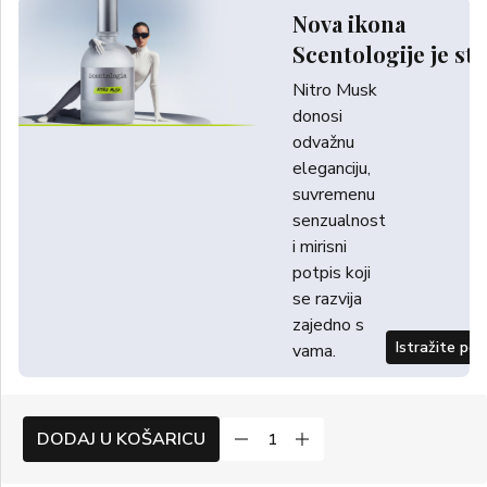
Nova ikona
Scentologije je sti
Nitro Musk
donosi
odvažnu
eleganciju,
suvremenu
senzualnost
i mirisni
potpis koji
se razvija
zajedno s
Istražite po
vama.
DODAJ U KOŠARICU