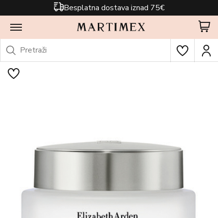
Besplatna dostava iznad 75€