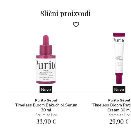
Upotreba: Za najbolje rezultate, nježno utapkajte kremu
na očišćeno lice i vrat navečer nakon ceramidnih kapsula.
Slični proizvodi
Novo
Novo
Purito Seoul
Purito Seoul
Timeless Bloom Bakuchiol Serum
Timeless Bloom Reti
30 ml
Cream 30 ml
Serum za lice
Krema za lice
33,90 €
29,90 €