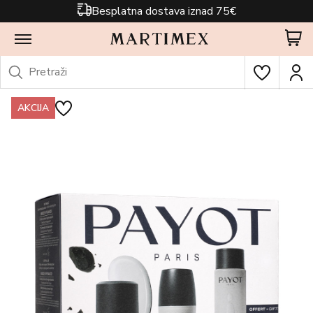
Besplatna dostava iznad 75€
AKCIJA