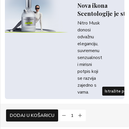
Nova ikona
Scentologije je sti
Nitro Musk
donosi
odvažnu
eleganciju,
suvremenu
senzualnost
i mirisni
potpis koji
se razvija
zajedno s
Istražite po
vama.
DODAJ U KOŠARICU