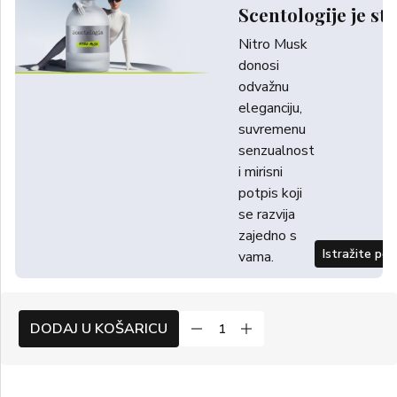
Scentologije je sti
Nitro Musk
donosi
odvažnu
eleganciju,
suvremenu
senzualnost
i mirisni
potpis koji
se razvija
zajedno s
Istražite po
vama.
DODAJ U KOŠARICU