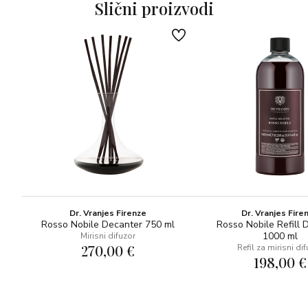
Slični proizvodi
OLFAKTIVNA PIRAMIDA
-Elemi, geranium, ruža, đurđevak
-Oud, koža, tamjan, pačuli, amber
-Drvo ebanovine, sandalovina, mošus, vanilija
Uzvišena i bogata kombinacija elemija, geranija, ruže i
đurđevka u vrhu, ouda, kože, tamjana, pačulija, ambera u
srcu i ebanovine, sandalovine, mošusa i vanilije u bazi.
Dr. Vranjes Firenze
Dr. Vranjes Fire
Rosso Nobile Decanter 750 ml
Rosso Nobile Refill 
1000 ml
Mirisni difuzor
270,00 €
Refil za mirisni di
198,00 €