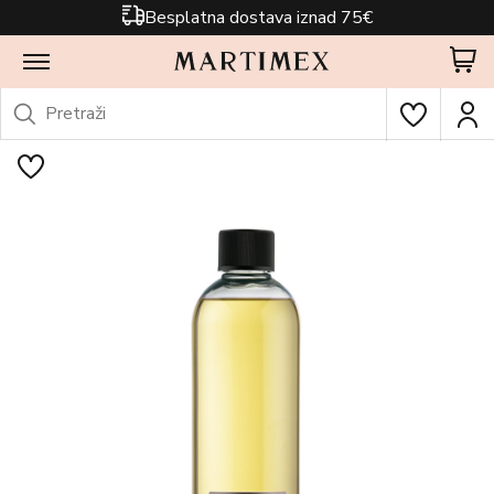
Besplatna dostava iznad 75€