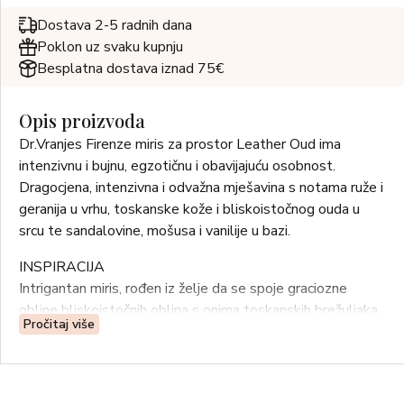
Dostava 2-5 radnih dana
Poklon uz svaku kupnju
Besplatna dostava iznad 75€
Opis proizvoda
Dr.Vranjes Firenze miris za prostor Leather Oud ima
intenzivnu i bujnu, egzotičnu i obavijajuću osobnost.
Dragocjena, intenzivna i odvažna mješavina s notama ruže i
geranija u vrhu, toskanske kože i bliskoistočnog ouda u
srcu te sandalovine, mošusa i vanilije u bazi.
INSPIRACIJA
Intrigantan miris, rođen iz želje da se spoje graciozne
obline bliskoistočnih oblina s onima toskanskih brežuljaka.
Pročitaj više
Prvi predstavlja dragocjenu smolu ouda, a drugi
nepogrešivi miris kože. Oba simboliziraju bezvremenske
tradicije koje su povezane s ljudskom strašću i lokalnim
umijećem.