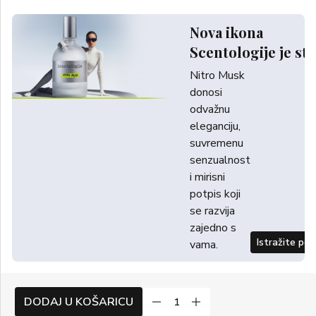
Nova ikona
Scentologije je sti
Nitro Musk
donosi
odvažnu
eleganciju,
suvremenu
senzualnost
i mirisni
potpis koji
se razvija
zajedno s
Istražite po
vama.
DODAJ U KOŠARICU