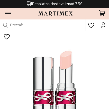
Besplatna dostava iznad 75€