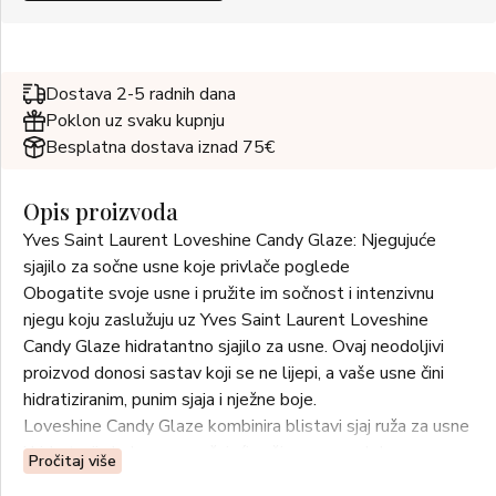
Dostava 2-5 radnih dana
Poklon uz svaku kupnju
Besplatna dostava iznad 75€
Opis proizvoda
Yves Saint Laurent Loveshine Candy Glaze: Njegujuće
sjajilo za sočne usne koje privlače poglede
Obogatite svoje usne i pružite im sočnost i intenzivnu
njegu koju zaslužuju uz Yves Saint Laurent Loveshine
Candy Glaze hidratantno sjajilo za usne. Ovaj neodoljivi
proizvod donosi sastav koji se ne lijepi, a vaše usne čini
hidratiziranim, punim sjaja i nježne boje.
Loveshine Candy Glaze kombinira blistavi sjaj ruža za usne
i hidrataciju balzama, pružajući vašim usnama luksuznu
Pročitaj više
njegu i savršen izgled. Pripremite se da zablistate i