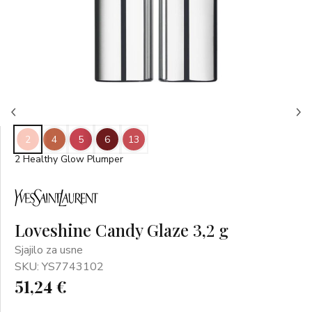
2
4
5
6
13
2 Healthy Glow Plumper
Loveshine Candy Glaze 3,2 g
Sjajilo za usne
SKU: YS7743102
51,24 €