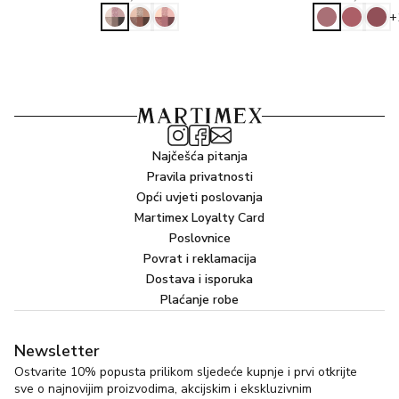
okoline.
+
Način upotrebe:
Nanesite Yves Saint Laurent Loveshine Candy Glaze
sjajilo za usne nježnim potezima izravno na usne. Kako
biste postigli intenzivniji sjaj i boju, nanesite proizvod u
više slojeva.
Otkrijte tajnu neodoljivih usana uz Yves Saint Laurent
Najčešća pitanja
Loveshine Candy Glaze – vaš ključ za sočne, hidratizirane i
Pravila privatnosti
blistave usne, svaki dan!
Opći uvjeti poslovanja
Martimex Loyalty Card
Poslovnice
Povrat i reklamacija
Dostava i isporuka
Plaćanje robe
Newsletter
Ostvarite 10% popusta prilikom sljedeće kupnje i prvi otkrijte
sve o najnovijim proizvodima, akcijskim i ekskluzivnim