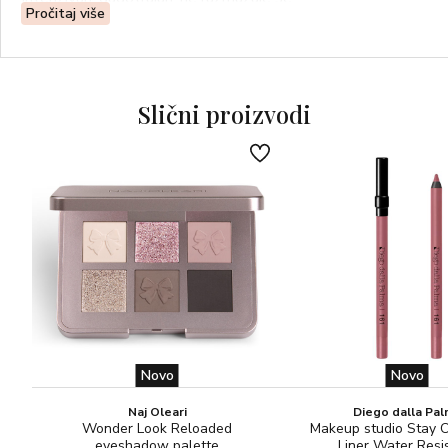
Pročitaj više
Aktivni sastojci: koncentrat marakuje iz Perua
Nježnog mirisa vanilije
Slični proizvodi
BEZ PARABENA!
Novo
Novo
Naj Oleari
Diego dalla Pa
Wonder Look Reloaded
Makeup studio Stay 
eyeshadow palette
Liner Water Resi