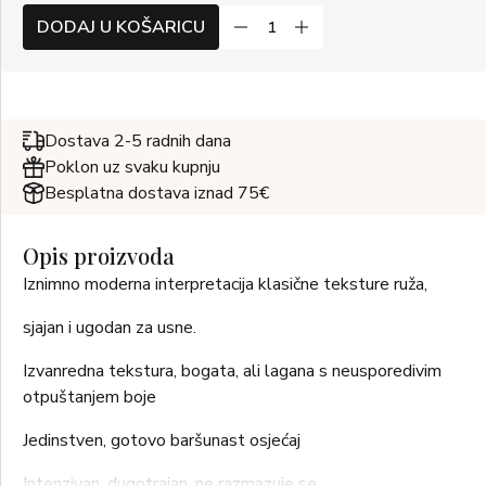
DODAJ U KOŠARICU
Dostava 2-5 radnih dana
Poklon uz svaku kupnju
Besplatna dostava iznad 75€
Opis proizvoda
Iznimno moderna interpretacija klasične teksture ruža,
sjajan i ugodan za usne.
Izvanredna tekstura, bogata, ali lagana s neusporedivim
otpuštanjem boje
Jedinstven, gotovo baršunast osjećaj
Intenzivan, dugotrajan, ne razmazuje se