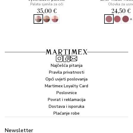
Paleta sjenila za oči
Olovka za usn
35,00 €
24,50 €
+
Najčešća pitanja
Pravila privatnosti
Opći uvjeti poslovanja
Martimex Loyalty Card
Poslovnice
Povrat i reklamacija
Dostava i isporuka
Plaćanje robe
Newsletter