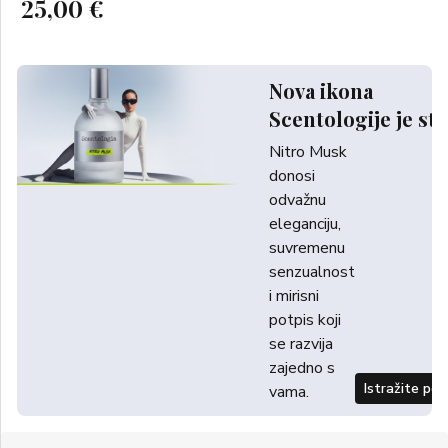
25,00 €
Nova ikona
Scentologije je sti
Nitro Musk
donosi
odvažnu
eleganciju,
suvremenu
senzualnost
i mirisni
potpis koji
se razvija
zajedno s
Istražite po
vama.