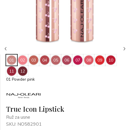
01
02
03
04
05
06
07
08
09
10
11
12
01 Powder pink
True Icon Lipstick
Ruž za usne
SKU: NO582901