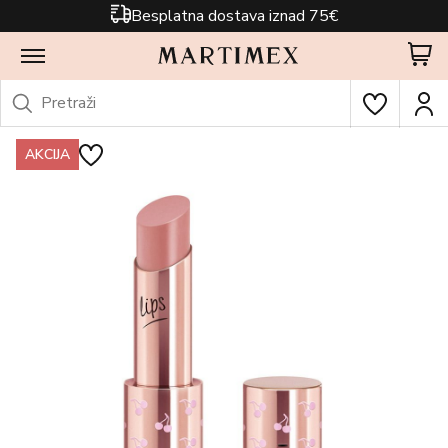
Besplatna dostava iznad 75€
AKCIJA