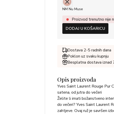
NM
NM Nu Muse
Proizvod trenutno nije n
DODAJ U KOŠARICU
Dostava 2-5 radnih dana
Poklon uz svaku kupnju
Besplatna dostava iznad
Opis proizvoda
Yves Saint Laurent Rouge Pur Co
satena, od jutra do večeri
Želite li imati božanstveno inten
do večeri? Yves Saint Laurent R
zahtjeve. Ovaj ruž je savršen iz