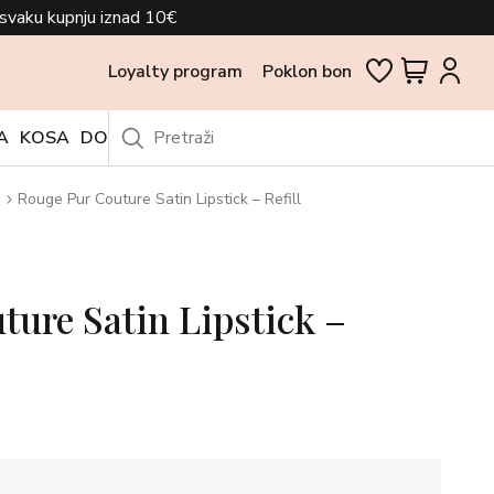
svaku kupnju iznad 10€
Loyalty program
Poklon bon
A
KOSA
DODACI
OUTLET
Rouge Pur Couture Satin Lipstick – Refill
ure Satin Lipstick –