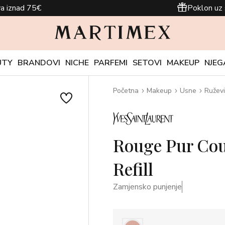
a iznad 75€
Poklon uz 
UTY
BRANDOVI
NICHE
PARFEMI
SETOVI
MAKEUP
NJEG
Početna
Makeup
Usne
Ruževi
Rouge Pur Cout
Refill
Zamjensko punjenje