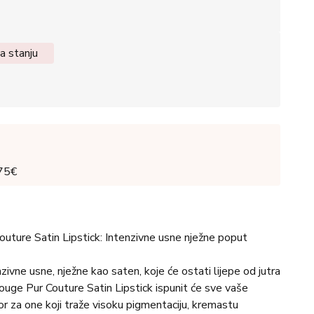
a stanju
 75€
uture Satin Lipstick: Intenzivne usne nježne poput
zivne usne, nježne kao saten, koje će ostati lijepe od jutra
ouge Pur Couture Satin Lipstick ispunit će sve vaše
bor za one koji traže visoku pigmentaciju, kremastu