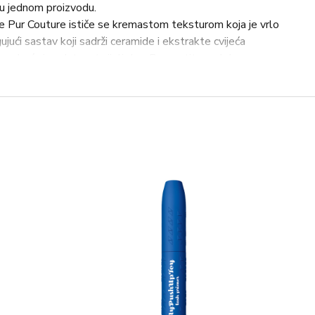
u u jednom proizvodu.
 Pur Couture ističe se kremastom teksturom koja je vrlo
jući sastav koji sadrži ceramide i ekstrakte cvijeća
im mekoću i podatnost cijeli dan. Prepustite se luksuzu
ti tijekom cijelog dana!
t Laurent Rouge Pur Couture Satin Lipstick?
ugotrajnu, izražajnu i bogatu boju koja privlači poglede.
 i njeguje usne zahvaljujući aktivnim tvarima, osiguravajući im
nama cijelo vrijeme, bez osjećaja težine ili zatezanja.
maste teksture i satenskog završetka, pružajući usnama
tnu postojanost, osiguravajući besprijekoran izgled
 2 tjedna:
i po usnama, osiguravajući jednostavno i ugodno nanošenje.
receptura fina na usnama, pružajući ugodan osjećaj i