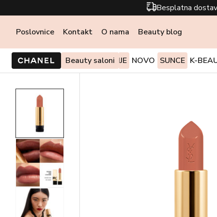
Besplatna dostav
Poslovnice
Kontakt
O nama
Beauty blog
PONUDE I AKCIJE
Beauty saloni
NOVO
SUNCE
K-BEA