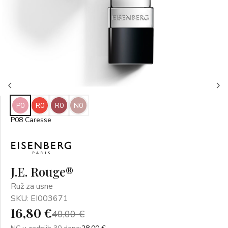
P0
R0
R0
N0
P08 Caresse
J.E. Rouge®
Ruž za usne
SKU: EI003671
16,80 €
40,00 €