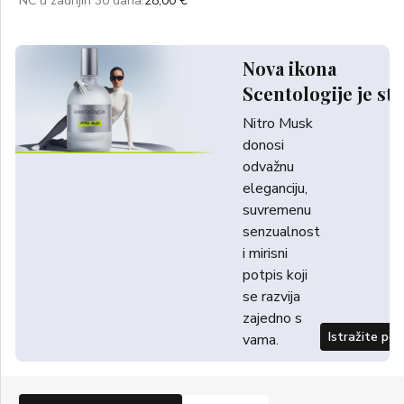
NC u zadnjih 30 dana:
28,00 €
Nova ikona
Scentologije je sti
Nitro Musk
donosi
odvažnu
eleganciju,
suvremenu
senzualnost
i mirisni
potpis koji
se razvija
zajedno s
Istražite po
vama.