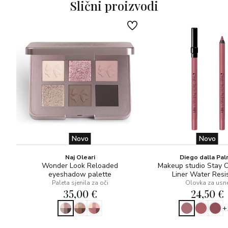
Slični proizvodi
Novo
Novo
Naj Oleari
Diego dalla Pa
Wonder Look Reloaded
Makeup studio Stay 
eyeshadow palette
Liner Water Resi
Paleta sjenila za oči
Olovka za usn
35,00 €
24,50 €
+