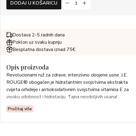
DODAJ U KOŠARICU
Dostava 2-5 radnih dana
Poklon uz svaku kupnju
Besplatna dostava iznad 75€
Opis proizvoda
Revolucionarni ruž za zdrave, intenzivno obojene usne. J.E.
ROUGE® obogaćen je hidratantnim svojstvima ekstrakta
cvijeta orhideje i antioksidativnim svojstvima vitamina E za
visoku udobnost i hidrataciju. Tajna neodoljivih usana!
Pročitaj više