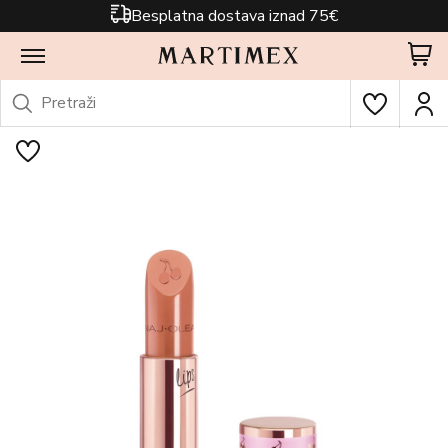
Besplatna dostava iznad 75€