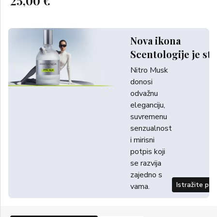
25,00 €
Nova ikona
Scentologije je sti
Nitro Musk
donosi
odvažnu
eleganciju,
suvremenu
senzualnost
i mirisni
potpis koji
se razvija
zajedno s
Istražite po
vama.