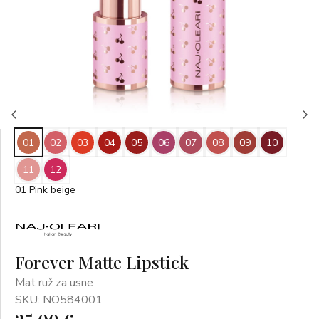
01
02
03
04
05
06
07
08
09
10
11
12
01 Pink beige
Forever Matte Lipstick
Mat ruž za usne
SKU: NO584001