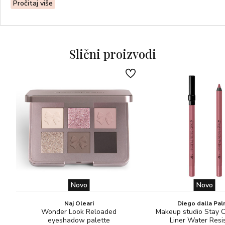
Aktivni sastojci: EKSTRAKT DIVLJEG MANGA (njega i
Pročitaj više
zaštita); EMOLIENT POLIMERI (hidratacija i umirenje)
BEZ PARABENA!
Slični proizvodi
Novo
Novo
Naj Oleari
Diego dalla Pa
Wonder Look Reloaded
Makeup studio Stay 
eyeshadow palette
Liner Water Resi