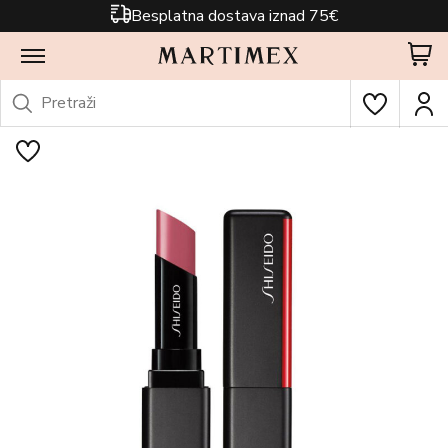
Besplatna dostava iznad 75€