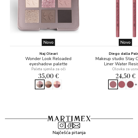
Novo
Novo
Naj Oleari
Diego dalla Pa
Wonder Look Reloaded
Makeup studio Stay 
eyeshadow palette
Liner Water Resi
Paleta sjenila za oči
Olovka za usn
35,00 €
24,50 €
+
Najčešća pitanja