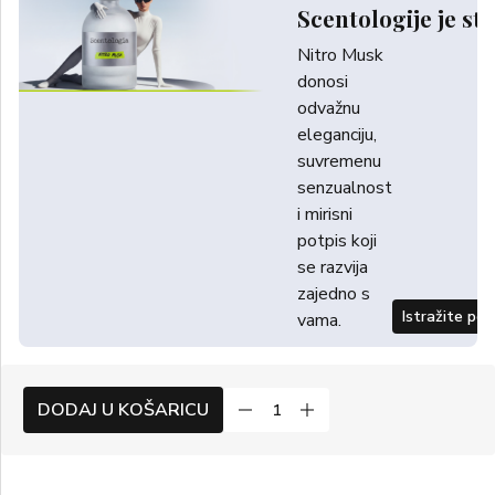
Scentologije je sti
Nitro Musk
donosi
odvažnu
eleganciju,
suvremenu
senzualnost
i mirisni
potpis koji
se razvija
zajedno s
Istražite po
vama.
DODAJ U KOŠARICU