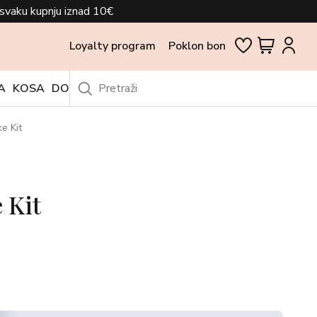
svaku kupnju iznad 10€
Loyalty program
Poklon bon
A
KOSA
DODACI
OUTLET
e Kit
 Kit