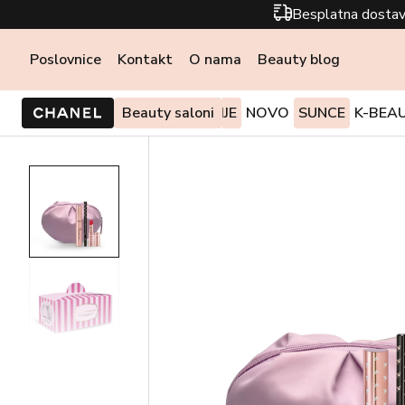
Besplatna dostav
Poslovnice
Kontakt
O nama
Beauty blog
PONUDE I AKCIJE
Beauty saloni
NOVO
SUNCE
K-BEA