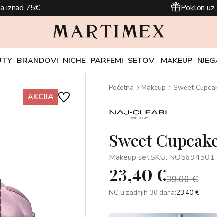
a iznad 75€
Poklon uz 
UTY
BRANDOVI
NICHE
PARFEMI
SETOVI
MAKEUP
NJEG
Početna
Makeup
Sweet Cupcak
AKCIJA
Sweet Cupcake
Makeup set
SKU: NO5694501
23,40 €
39,00 €
NC u zadnjih 30 dana:
23,40 €