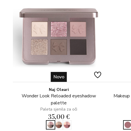
Novo
Naj Oleari
Wonder Look Reloaded eyeshadow
Makeup s
palette
Paleta sjenila za oči
35,00 €