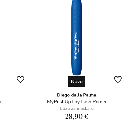
NA TORBICA
a podsjeća na šarmantni oblik slatkog peciva
Novo
Diego dalla Palma
a
MyPushUpToy Lash Primer
Baza za maskaru
28,90 €