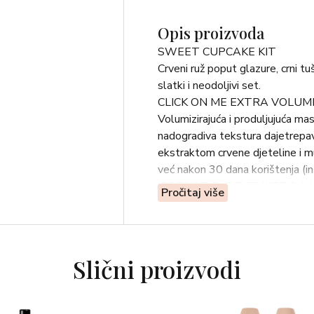
Opis proizvoda
SWEET CUPCAKE KIT
Crveni ruž poput glazure, crni t
slatki i neodoljivi set.
CLICK ON ME EXTRA VOLU
Volumizirajuća i produljujuća ma
nadogradiva tekstura dajetrepav
ekstraktom crvene djeteline i mu
već nakon 30 dana korištenja (i
IRRESISTIBLE EYELINER & K
Pročitaj više
Kajal olovka za unutarnju liniju
dubokom, trenutnom bojom koja 
TRUE ICON LIPSTICK 10
Ruž za usne sa satenskim završe
Slični proizvodi
lagana tekstura pruža intenzivn
otporno na razmazivanje. Oboga
revitalizirajući učinak.