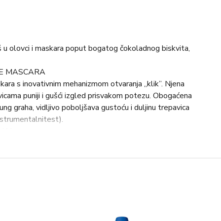
uš u olovci i maskara poput bogatog čokoladnog biskvita,
ME MASCARA
skara s inovativnim mehanizmom otvaranja „klik”. Njena
icama puniji i gušći izgled prisvakom potezu. Obogaćena
ng graha, vidljivo poboljšava gustoću i duljinu trepavica
nstrumentalnitest).
AJAL
oka(waterline). Mekana i glatka formula intenzivira pogled
dugo traje.
tkom za neodoljivo pune i zavodljive usne. Bogata, a
u boju s jedinstvenim baršunastim osjećajem. Dugotrajno i
ćen dragocjenim ekstraktom passion fruit-a za