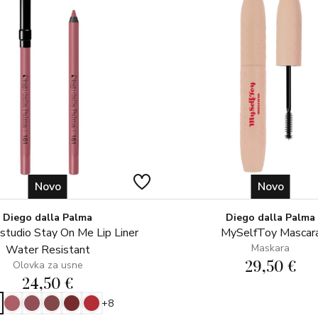
FLUFFY POUCH–EKSKLUZIV
Mekana i pahuljasta torbica, koj
Novo
Novo
Diego dalla Palma
Diego dalla Palma
tudio Stay On Me Lip Liner
MySelfToy Mascar
Maskara
Water Resistant
29,50 €
Olovka za usne
24,50 €
+8