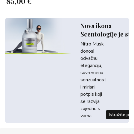
85,00 €
Nova ikona
Scentologije je sti
Nitro Musk
donosi
odvažnu
eleganciju,
suvremenu
senzualnost
i mirisni
potpis koji
se razvija
zajedno s
Istražite po
vama.