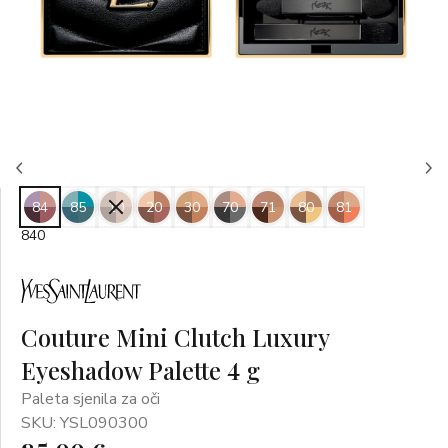
84
85
10
20
30
70
71
80
81
840
Couture Mini Clutch Luxury
Eyeshadow Palette 4 g
Paleta sjenila za oči
SKU: YSL090300