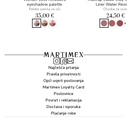
eyeshadow palette
Liner Water Resi
Paleta sjenila za oči
Olovka za usn
35,00 €
24,50 €
+
Najčešća pitanja
Pravila privatnosti
Opći uvjeti poslovanja
Martimex Loyalty Card
Poslovnice
Povrat i reklamacija
Dostava i isporuka
Plaćanje robe