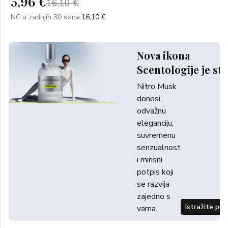
5,96 €
16,10 €
NC u zadnjih 30 dana:
16,10 €
Nova ikona
Scentologije je sti
Nitro Musk
donosi
odvažnu
eleganciju,
suvremenu
senzualnost
i mirisni
potpis koji
se razvija
zajedno s
Istražite po
vama.