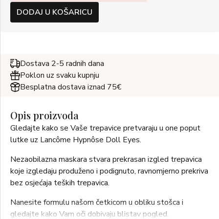
DODAJ U KOŠARICU
Dostava 2-5 radnih dana
Poklon uz svaku kupnju
Besplatna dostava iznad 75€
Opis proizvoda
Gledajte kako se Vaše trepavice pretvaraju u one poput
lutke uz Lancôme Hypnôse Doll Eyes.
Nezaobilazna maskara stvara prekrasan izgled trepavica
koje izgledaju produženo i podignuto, ravnomjerno prekriva
bez osjećaja teških trepavica.
Nanesite formulu našom četkicom u obliku stošca i
gledajte kako Vam oči dobivaju blistav pogled.