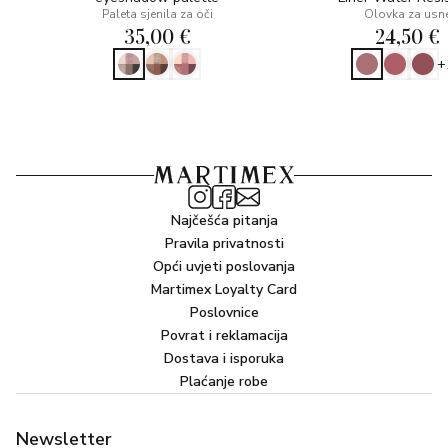
Paleta sjenila za oči
Olovka za usn
35,00 €
24,50 €
+
Najčešća pitanja
Pravila privatnosti
Opći uvjeti poslovanja
Martimex Loyalty Card
Poslovnice
Povrat i reklamacija
Dostava i isporuka
Plaćanje robe
Newsletter