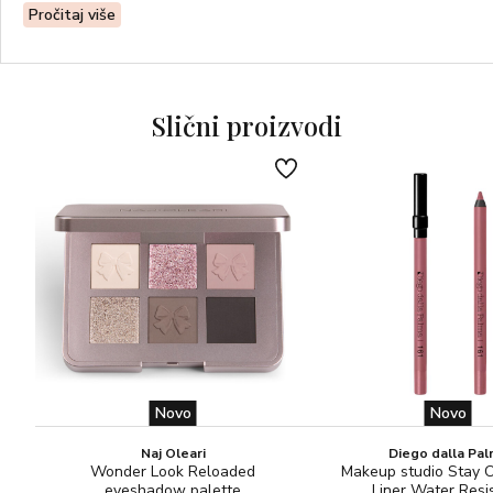
Pročitaj više
Slični proizvodi
Novo
Novo
Naj Oleari
Diego dalla Pa
Wonder Look Reloaded
Makeup studio Stay 
eyeshadow palette
Liner Water Resi