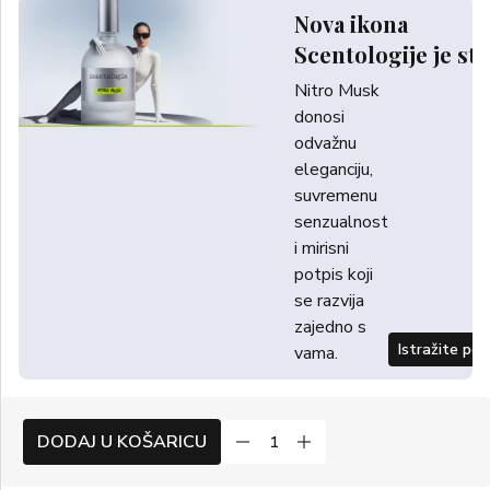
Nova ikona
Scentologije je sti
Nitro Musk
donosi
odvažnu
eleganciju,
suvremenu
senzualnost
i mirisni
potpis koji
se razvija
zajedno s
Istražite po
vama.
DODAJ U KOŠARICU