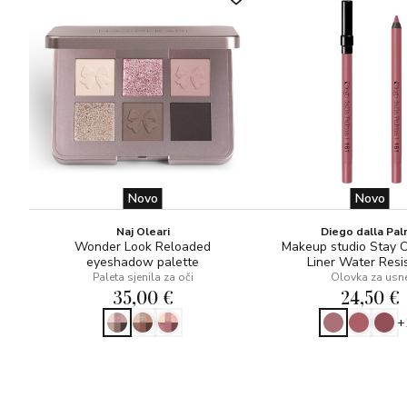
Novo
Novo
Naj Oleari
Diego dalla Pa
Wonder Look Reloaded
Makeup studio Stay 
eyeshadow palette
Liner Water Resi
Paleta sjenila za oči
Olovka za usn
35,00 €
24,50 €
+