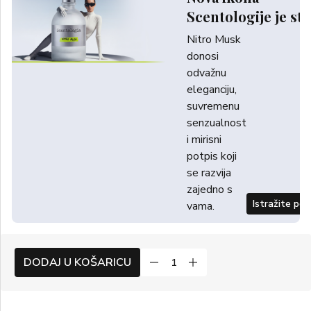
Scentologije je sti
Nitro Musk
donosi
odvažnu
eleganciju,
suvremenu
senzualnost
i mirisni
potpis koji
se razvija
zajedno s
Istražite po
vama.
DODAJ U KOŠARICU