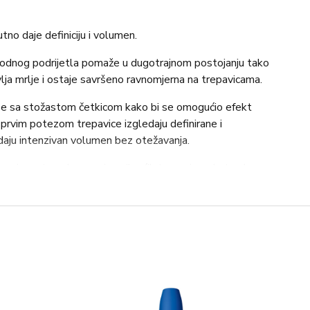
no daje definiciju i volumen.
odnog podrijetla pomaže u dugotrajnom postojanju tako
lja mrlje i ostaje savršeno ravnomjerna na trepavicama.
 se sa stožastom četkicom kako bi se omogućio efekt
 prvim potezom trepavice izgledaju definirane i
daju intenzivan volumen bez otežavanja.
preciznost za dosezanje najkraćih trepavica u kutu oka.
 za omekšavanje i antioksidansima.
 jedinstven, jednostavan i brz;
k” sustav omogućuje vam otvaranje i zatvaranje pakiranja
rsta prema dolje bez okretanja ili uvijanja;