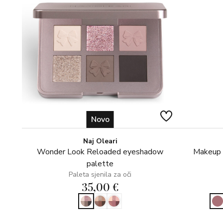
Novo
Naj Oleari
Wonder Look Reloaded eyeshadow
Makeup s
palette
Paleta sjenila za oči
35,00 €