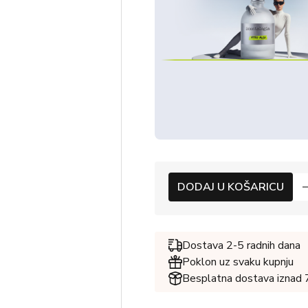
DODAJ U KOŠARICU
Dostava 2-5 radnih dana
Poklon uz svaku kupnju
Besplatna dostava iznad