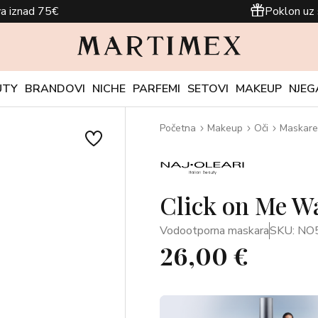
a iznad 75€
Poklon uz 
UTY
BRANDOVI
NICHE
PARFEMI
SETOVI
MAKEUP
NJEG
Početna
Makeup
Oči
Maskare
Click on Me W
Vodootporna maskara
SKU: NO
26,00 €