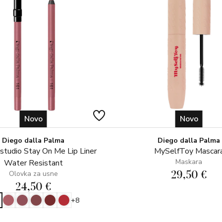
✓ ergonomska čep koji odgovara
✓ sigurno i učinkovito zatvaranje
Oftamološki testirano
Novo
Novo
Diego dalla Palma
Diego dalla Palma
tudio Stay On Me Lip Liner
MySelfToy Mascar
Maskara
Water Resistant
29,50 €
Olovka za usne
24,50 €
+8