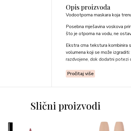
Opis proizvoda
Vodootporna maskara koja trenut
Posebna mješavina voskova prir
što je otporna na vodu, ne ostav
Ekstra crna tekstura kombinira
volumena koji se može izgraditi:
razdvojene, dok dodatni potezi 
Gornji dio aplikatora nudi super 
Pročitaj više
Poboljšana posebnim sastojcima
✓ Inovativni pristup otvaranju je
Slični proizvodi
✓ nova tehnika: patentirani “kli
laganim pritiskom na čep;
✓ jednostavno “klik”, pritiskom p