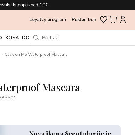
svaku kupnju iznad 10€
Loyalty program
Poklon bon
A
KOSA
DODACI
OUTLET
Click on Me Waterproof Mascara
aterproof Mascara
585501
Nova ikona Scentologije je