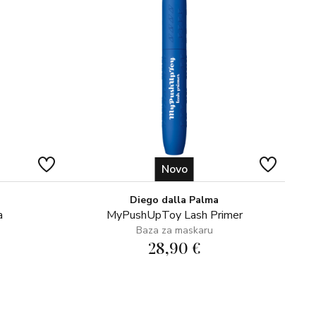
 obliku prsta,
.
Novo
Diego dalla Palma
a
MyPushUpToy Lash Primer
Baza za maskaru
28,90 €