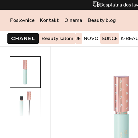
Besplatna dostav
Poslovnice
Kontakt
O nama
Beauty blog
PONUDE I AKCIJE
Beauty saloni
NOVO
SUNCE
K-BEA