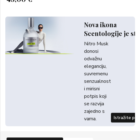
Nova ikona
Scentologije je sti
Nitro Musk
donosi
odvažnu
eleganciju,
suvremenu
senzualnost
i mirisni
potpis koji
se razvija
zajedno s
Istražite po
vama.