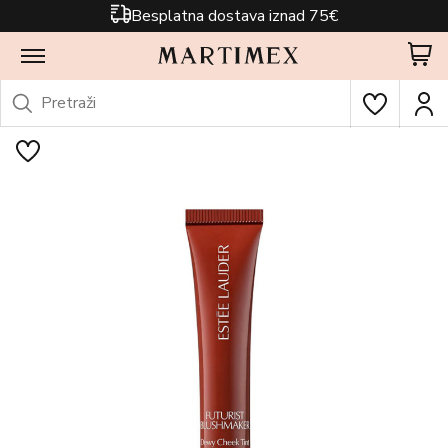
Besplatna dostava iznad 75€