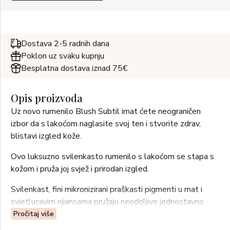
Dostava 2-5 radnih dana
Poklon uz svaku kupnju
Besplatna dostava iznad 75€
Opis proizvoda
Uz novo rumenilo Blush Subtil imat ćete neograničen
izbor da s lakoćom naglasite svoj ten i stvorite zdrav,
blistavi izgled kože.
Ovo luksuzno svilenkasto rumenilo s lakoćom se stapa s
kožom i pruža joj svjež i prirodan izgled.
Svilenkast, fini mikronizirani praškasti pigmenti u mat i
svjetlucavim nijansama pružaju neodoljivo jednostavno
nanošenje.
Pročitaj više