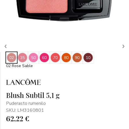
02
35
50
60
70
80
90
10
02 Rose Sable
Blush Subtil 5,1 g
Puderasto rumenilo
SKU: LM3160801
62,22 €