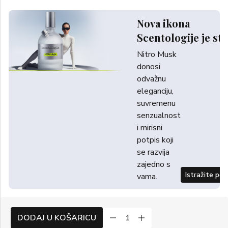
Nova ikona
Scentologije je sti
Nitro Musk
donosi
odvažnu
eleganciju,
suvremenu
senzualnost
i mirisni
potpis koji
se razvija
zajedno s
Istražite po
vama.
DODAJ U KOŠARICU