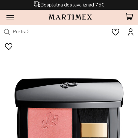
Besplatna dostava iznad 75€