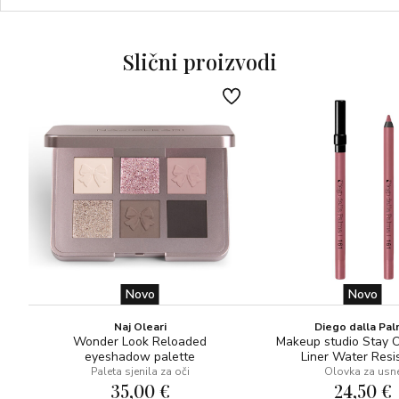
Paleta raznih živopisnih boja omogućuje vam da nađete
pravu nijansu koja će laskati vašoj nijansi tena, a lako ćete
je nanijeti na kožu zahvaljujući precisnom kistu priloženom
Slični proizvodi
uz svaki Blush Subtil.
Odaberite između sjajnog, blještavog ili mat efekta
rumenila. Koža neće izgledati suho ili jednoliko, a pružit će
joj ugodan osjećaj tokom cijelog dana.
Prigodan za sve tipove kože.
Novo
Novo
Naj Oleari
Diego dalla Pa
Wonder Look Reloaded
Makeup studio Stay 
eyeshadow palette
Liner Water Resi
Paleta sjenila za oči
Olovka za usn
35,00 €
24,50 €