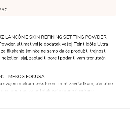
 75€
UZ LANCÔME SKIN REFINING SETTING POWDER
owder, ultimativni je dodatak vašoj Teint Idôle Ultra
r za fiksiranje šminke ne samo da će produžiti trajnost
 neželjeni sjaj, zagladiti pore i podariti vam trenutačni
EKT MEKOG FOKUSA
 sa svojom mekom teksturom i mat završetkom, trenutno
ekornu podlogu za ostatak vaše rutine šminkanja.
e daju efekt zaglađene kože, ovaj puder će vam podariti
aš kao nakon profesionalnog retuširanja.
 I LAGANA FORMULA
Powder nije samo običan puder. Njegova lagana formula