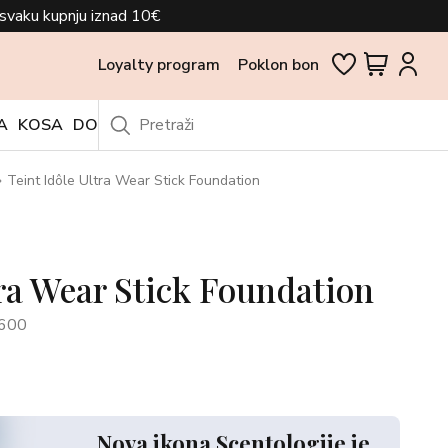
svaku kupnju iznad 10€
Loyalty program
Poklon bon
A
KOSA
DODACI
OUTLET
Teint Idôle Ultra Wear Stick Foundation
tra Wear Stick Foundation
600
Nova ikona Scentologije je