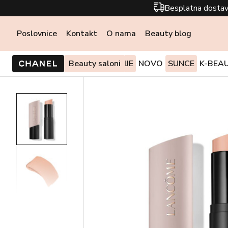
Besplatna dostav
Poslovnice
Kontakt
O nama
Beauty blog
PONUDE I AKCIJE
Beauty saloni
NOVO
SUNCE
K-BEA