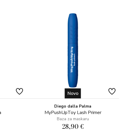
ku i pružajući mat završetak koji traje cijeli dan. Bez
i, vaša šminka će ostati besprijekoran, bez neželjenog
A SAVRŠEN TEN
Powder prije nanošenja Teint Idôle Ultra Wear pudera.
viška sebuma, matirati ten i stvoriti savršenu podlogu za
anu, pahuljastu četkicu za ravnomjerno nanošenje i
Z PRILOŽENI APLIKATOR
dolazi i praktični aplikator za nanošenje, koji vam
o nanošenje pudera. Nježno utapkajte puder na područja
 obraza, za besprijekoran mat završetak.
Novo
a uz Lancôme Skin Refining Setting Powder!
Diego dalla Palma
a
MyPushUpToy Lash Primer
Baza za maskaru
28,90 €