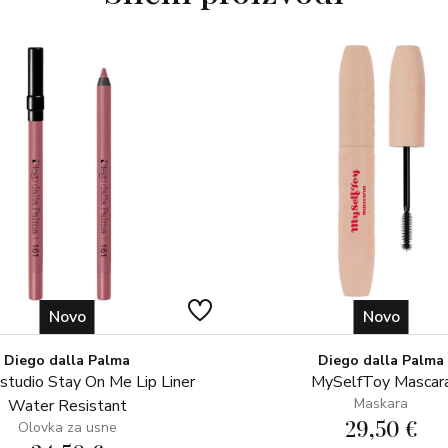
stapa se s kožom, fiksirajući šmin
obzira na vaše dnevne aktivnost
sjaja i neujednačenosti.
TAJNA PROFESIONALACA Z
Nanesite Skin Refining Setting 
Ovaj trik pomoći će u apsorpciji 
nanošenje pudera. Koristite mek
trenutni efekt “druge” kože.
JEDNOSTAVNO NANOŠENJE U
Uz Skin Refining Setting Powder 
omogućuje precizno i ravnomjern
sklona mašćenju, poput T-zone i
Novo
Novo
Usavršite svoju rutinu šminkanj
Diego dalla Palma
Diego dalla Palma
tudio Stay On Me Lip Liner
MySelfToy Mascar
Maskara
Water Resistant
29,50 €
Olovka za usne