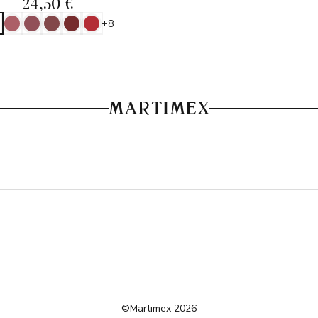
24,50 €
+8
©Martimex 2026