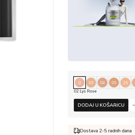
0
03
04
05
25
02 Lys Rose
DODAJ U KOŠARICU
Dostava 2-5 radnih dana