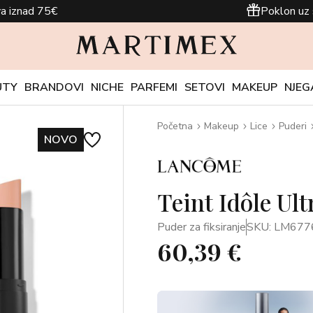
a iznad 75€
Poklon uz 
UTY
BRANDOVI
NICHE
PARFEMI
SETOVI
MAKEUP
NJEG
Početna
Makeup
Lice
Puderi
NOVO
Teint Idôle Ul
Puder za fiksiranje
SKU: LM677
60,39 €