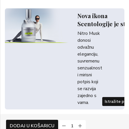
Nova ikona
Scentologije je sti
Nitro Musk
donosi
odvažnu
eleganciju,
suvremenu
senzualnost
i mirisni
potpis koji
se razvija
zajedno s
Istražite po
vama.
DODAJ U KOŠARICU