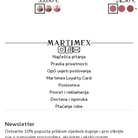
+
Najčešća pitanja
Pravila privatnosti
Opći uvjeti poslovanja
Martimex Loyalty Card
Poslovnice
Povrat i reklamacija
Dostava i isporuka
Plaćanje robe
Newsletter
Ostvarite 10% popusta prilikom sljedeće kupnje i prvi otkrijte
sve o najnovijim proizvodima, akcijskim i ekskluzivnim