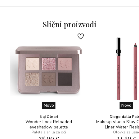
Slični proizvodi
Novo
Novo
Naj Oleari
Diego dalla Pa
Wonder Look Reloaded
Makeup studio Stay 
eyeshadow palette
Liner Water Resi
Paleta sjenila za oči
Olovka za usn
35,00 €
24,50 €